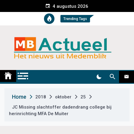
S
4 augustus 2026
k
i
Trending Tags
p
t
o
c
o
n
t
Medemblik Actueel
Wij zijn altijd actueel
e
n
t
Home
2018
oktober
25
JC Missing slachtoffer dadendrang college bij
herinrichting MFA De Muiter