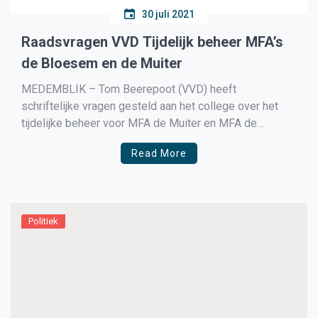
30 juli 2021
Raadsvragen VVD Tijdelijk beheer MFA’s
de Bloesem en de Muiter
MEDEMBLIK – Tom Beerepoot (VVD) heeft
schriftelijke vragen gesteld aan het college over het
tijdelijke beheer voor MFA de Muiter en MFA de
Bloesem. Het college verlengd het contract met de
Read More
huidige beheerder niet zoals normaal met 5 jaar maar
slechts met 2 jaar. In de brief staat te lezen: […]
Politiek