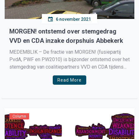
6 november 2021
MORGEN! ontstemd over stemgedrag
VVD en CDA inzake dorpshuis Abbekerk
MEDEMBLIK – De fractie van MORGEN! (fusiepartij
PvdA, PWF en PW2010) is bijzonder ontstemd over het
stemgedrag van coalitiepartners VVD en CDA tijdens
de begrotingsraad inzake het dorpshuis in
Read More
Abbekerk/Lammertschaag. In voorgaande
coalitiebesprekingen waren de meningen en
standpunten al met elkaar gewisseld en wist de broze
coalitie hoe de vlag […]
Column