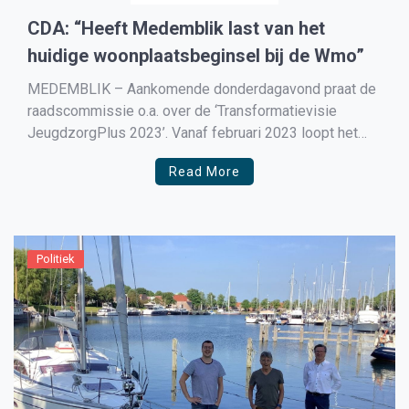
CDA: “Heeft Medemblik last van het
huidige woonplaatsbeginsel bij de Wmo”
MEDEMBLIK – Aankomende donderdagavond praat de
raadscommissie o.a. over de ‘Transformatievisie
JeugdzorgPlus 2023’. Vanaf februari 2023 loopt het
huidige contract van de JeugdzorgPlus af en zijn de
Read More
achttien Noord-Holland Noord gemeenten het
verwervingstraject gestart voor de inrichting van
JeugdzorgPlus in de periode na 2023. In voorliggende
transformatievisie stellen de gemeenten […]
Politiek