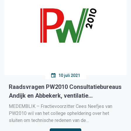
10 juli 2021
Raadsvragen PW2010 Consultatiebureaus
Andijk en Abbekerk, ventilatie
dorpshuizen
MEDEMBLIK – Fractievoorzitter Cees Neefjes van
PW2010 wil van het college opheldering over het
sluiten om technische redenen van de
consultatiebureaus in Abbekerk en Andijk. De GGD