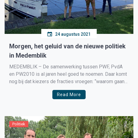
24 augustus 2021
Morgen, het geluid van de nieuwe politiek
in Medemblik
MEDEMBLIK – De samenwerking tussen PWF, PvdA
en PW2010 is al jaren heel goed te noemen. Daar komt
nog bij dat kiezers de fracties vroegen: “waarom gaan
de linkse partijen niet samen om één sterk, progressief
Read More
blok te vormen”. Aan de oproep van de kiezer is gehoor
gegeven en dat […]
Politiek