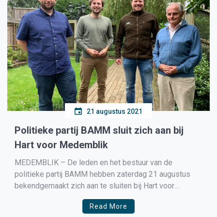
21 augustus 2021
Politieke partij BAMM sluit zich aan bij
Hart voor Medemblik
MEDEMBLIK – De leden en het bestuur van de
politieke partij BAMM hebben zaterdag 21 augustus
bekendgemaakt zich aan te sluiten bij Hart voor
Medemblik. Samen bereiken we meer! Bestuurslid
Read More
Mark Hoogewerf is blij met de komst van BAMM bij