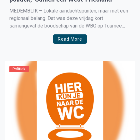
MEDEMBLIK – Lokale aandachtspunten, maar met een
regionaal belang. Dat was deze vrijdag kort
samengevat de boodschap van de WBG op Tournee
door West-Friesland. Met lokale
Read More
ondernemersverenigingen werd het visiedocument
‘Samen één West-Friesland’ bij elk gemeentehuis aan
de lokale politiek overhandigd. De ondernemers geven
hiermee hun input voor het schrijven […]
Politiek