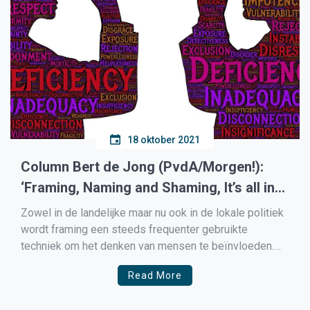
18 oktober 2021
Column Bert de Jong (PvdA/Morgen!):
‘Framing, Naming and Shaming, It’s all in
the game?’
Zowel in de landelijke maar nu ook in de lokale politiek
wordt framing een steeds frequenter gebruikte
techniek om het denken van mensen te beïnvloeden.
Op weg naar de gemeenteraadsverkiezingen van maart
Read More
2022 hebben we hier in de gemeente Medemblik al de
eerste voorbeelden van gezien. Wat is “framing”