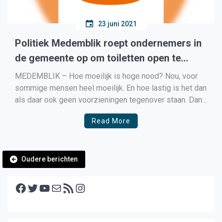
23 juni 2021
Politiek Medemblik roept ondernemers in
de gemeente op om toiletten open te
stellen
MEDEMBLIK – Hoe moeilijk is hoge nood? Nou, voor
sommige mensen heel moeilijk. En hoe lastig is het dan
als daar ook geen voorzieningen tegenover staan. Dan
wordt het heel lastig. “Veel mensen hebben last van
Read More
incontinentie en/of darmproblemen. Zij kunnen het niet
eens ophouden en dan is hoge nood […]
Berichtennavigatie
Oudere berichten
Facebook
Twitter
YouTube
E-mail
RSS feed
Instagram