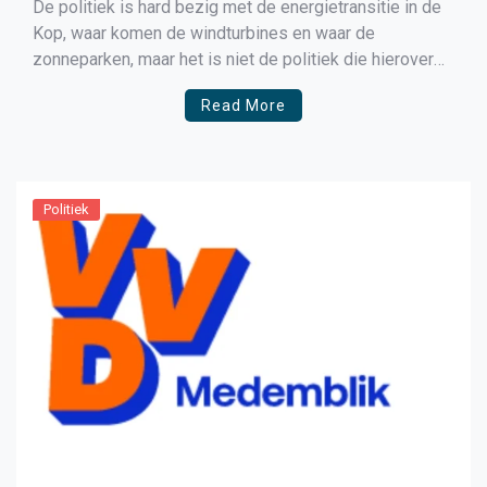
De politiek is hard bezig met de energietransitie in de
Kop, waar komen de windturbines en waar de
zonneparken, maar het is niet de politiek die hierover
beslist maar Liander, onze netwerkbedrijf, dat aanloopt
Read More
tegen grote capaciteitsproblemen. Niet overal komt
een oplossing. Voor het transport van opgewekte
energie zijn grote […]
Politiek