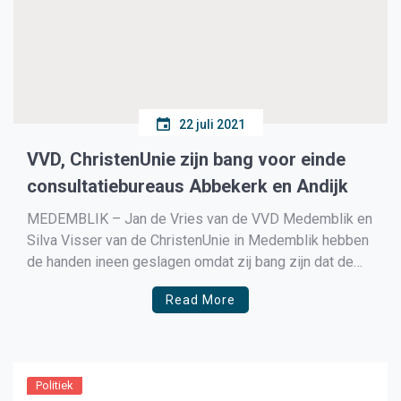
22 juli 2021
VVD, ChristenUnie zijn bang voor einde
consultatiebureaus Abbekerk en Andijk
MEDEMBLIK – Jan de Vries van de VVD Medemblik en
Silva Visser van de ChristenUnie in Medemblik hebben
de handen ineen geslagen omdat zij bang zijn dat de
tijdelijke sluiting van de consultatiebureaus in Abbekerk
Read More
en Andijk nog wel eens een definitieve sluiting kunnen
worden. Vanaf 1 september zijn de […]
Politiek