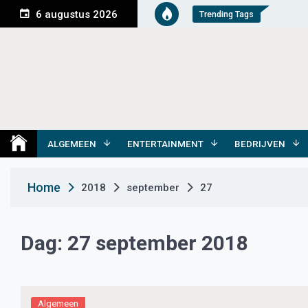
S
6 augustus 2026
Trending Tags
k
i
p
t
o
c
o
Medemblik Actueel
Wij zijn altijd actueel
n
t
ALGEMEEN
ENTERTAINMENT
BEDRIJVEN
e
n
Home
2018
september
27
t
Dag:
27 september 2018
Algemeen