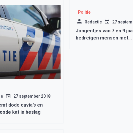
Politie
Redactie
27 septem
Jongentjes van 7 en 9 jaa
bedreigen mensen met
(nep)wapens
ie
27 september 2018
emt dode cavia’s en
osde kat in beslag