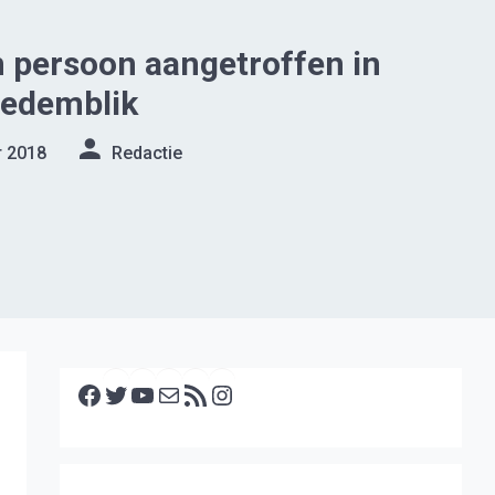
 persoon aangetroffen in
edemblik
r 2018
Redactie
Facebook
Twitter
YouTube
E-mail
RSS feed
Instagram