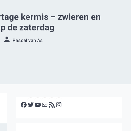
tage kermis – zwieren en
p de zaterdag
Pascal van As
Facebook
Twitter
YouTube
E-mail
RSS feed
Instagram