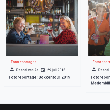
Fotoreportages
Fotorepor
Pascal van As
29 juli 2018
Pascal
Fotoreportage: Bokkentour 2019
Fotorepor
Medembli