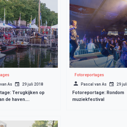
tages
Fotoreportages
 van As
29 juli 2018
Pascal van As
29 jul
tage: Terugkijken op
Fotoreportage: Rondom
an de haven….
muziekfestival