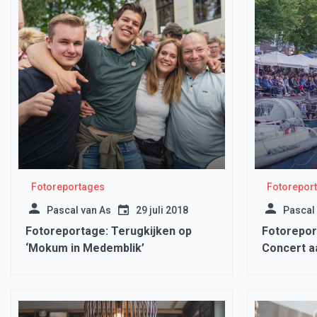
Fotoreportages
Fotorepor
Pascal van As
29 juli 2018
Pascal
Fotoreportage: Terugkijken op
Fotorepor
‘Mokum in Medemblik’
Concert a