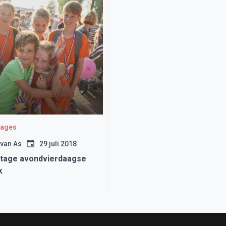
tages
 van As
29 juli 2018
tage avondvierdaagse
k