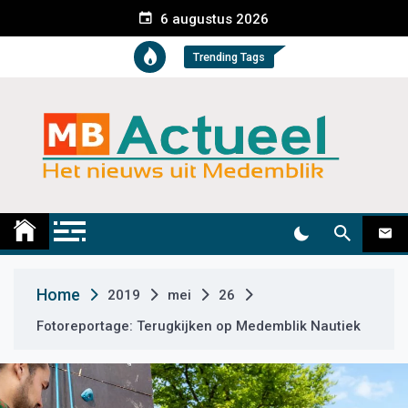
S
6 augustus 2026
k
i
Trending Tags
p
t
o
c
o
n
t
Medemblik Actueel
Wij zijn altijd actueel
e
n
t
Home
2019
mei
26
Fotoreportage: Terugkijken op Medemblik Nautiek