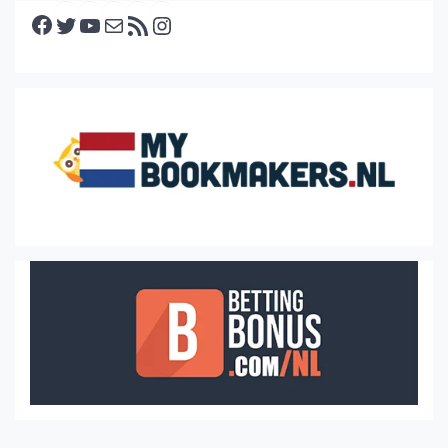
Facebook
Twitter
YouTube
E-mail
RSS feed
Instagram