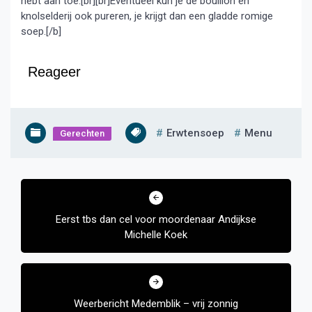
hebt aan toe.[br][br]Eventueel kun je de bouillon en
knolselderij ook pureren, je krijgt dan een gladde romige
soep.[/b]
Reageer
Erwtensoep
Menu
Gerechten
Bericht
navigatie
Eerst tbs dan cel voor moordenaar Andijkse
Michelle Koek
Weerbericht Medemblik – vrij zonnig