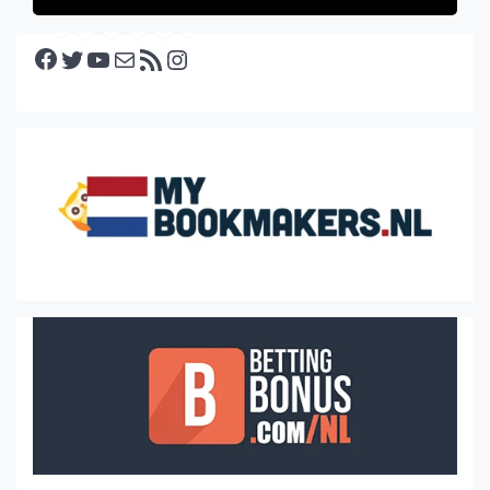
Facebook
Twitter
YouTube
E-mail
RSS feed
Instagram