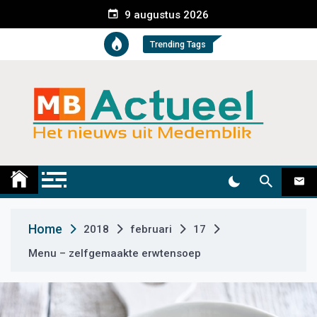
S
9 augustus 2026
k
i
Trending Tags
p
t
o
c
o
n
t
Medemblik Actueel
Wij zijn altijd actueel
e
n
t
Home
2018
februari
17
Menu – zelfgemaakte erwtensoep