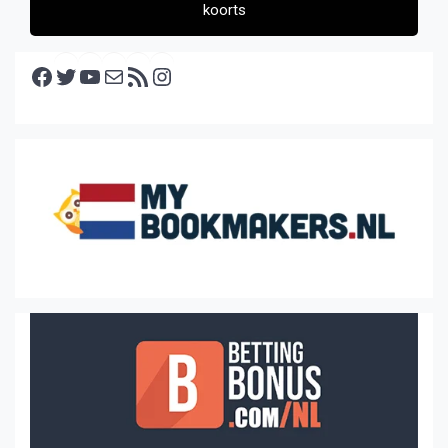
koorts
Facebook
Twitter
YouTube
E-mail
RSS feed
Instagram