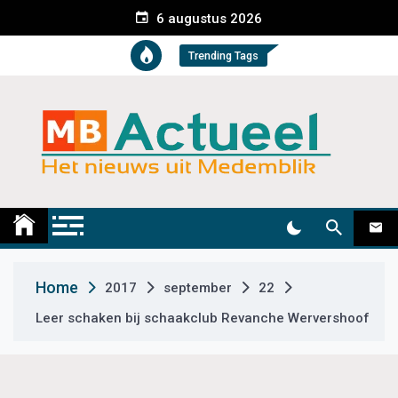
S
6 augustus 2026
k
i
Trending Tags
p
t
o
c
o
n
t
Medemblik Actueel
Wij zijn altijd actueel
e
n
t
Home
2017
september
22
Leer schaken bij schaakclub Revanche Wervershoof