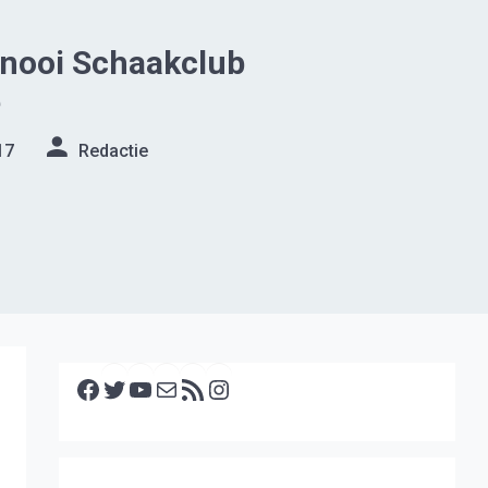
rnooi Schaakclub
e
17
Redactie
Facebook
Twitter
YouTube
E-mail
RSS feed
Instagram