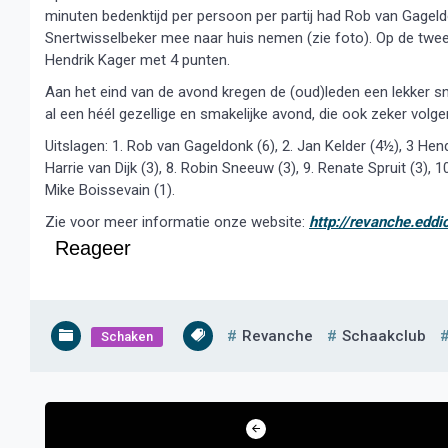
minuten bedenktijd per persoon per partij had Rob van Gagel
Snertwisselbeker mee naar huis nemen (zie foto). Op de twee
Hendrik Kager met 4 punten.
Aan het eind van de avond kregen de (oud)leden een lekker sne
al een héél gezellige en smakelijke avond, die ook zeker volgen
Uitslagen: 1. Rob van Gageldonk (6), 2. Jan Kelder (4½), 3 Hendr
Harrie van Dijk (3), 8. Robin Sneeuw (3), 9. Renate Spruit (3), 
Mike Boissevain (1).
Zie voor meer informatie onze website:
http://revanche.eddic
Reageer
Revanche
Schaakclub
Schaken
Bericht
navigatie