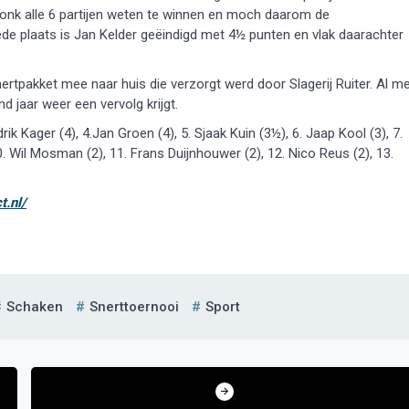
donk alle 6 partijen weten te winnen en moch daarom de
de plaats is Jan Kelder geëindigd met 4½ punten en vlak daarachter
rtpakket mee naar huis die verzorgt werd door Slagerij Ruiter. Al m
d jaar weer een vervolg krijgt.
ik Kager (4), 4.Jan Groen (4), 5. Sjaak Kuin (3½), 6. Jaap Kool (3), 7.
10. Wil Mosman (2), 11. Frans Duijnhouwer (2), 12. Nico Reus (2), 13.
t.nl/
Schaken
Snerttoernooi
Sport