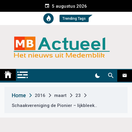
S
5 augustus 2026
k
i
Trending Tags
p
t
o
c
o
n
t
Medemblik Actueel
Wij zijn altijd actueel
e
n
t
Home
2016
maart
23
Schaakvereniging de Pionier – lijkbleek..