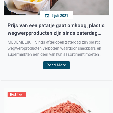
5 juli 2021
Prijs van een patatje gaat omhoog, plastic
wegwerpproducten zijn sinds zaterdag
verboden
MEDEMBLIK – Sinds afgelopen zaterdag zijn plastic
wegwerpproducten verboden waardoor snackbars en
supermarkten een deel van hun assortiment moeten
vervangen voor biologisch afbreekbare producten. De
Read More
snackbars en supermarkten mogen nog wel de
voorraad die zij in huis hebben gebruiken maar mogen
geen nieuwe plastic wegwerpproducten meer inkopen.
Het verbod is […]
Bedrijven