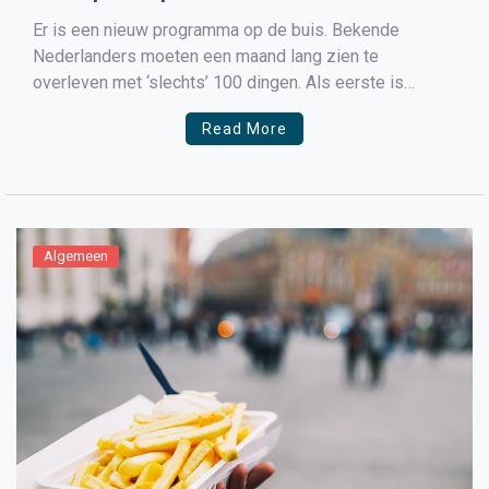
Er is een nieuw programma op de buis. Bekende
Nederlanders moeten een maand lang zien te
overleven met ‘slechts’ 100 dingen. Als eerste is
Xander de Buisonjé met zijn gezin aan de beurt. Hij
Read More
merkt dat hij met veel minder spullen in zijn huis ook
prima uit de voeten kan. […]
Algemeen