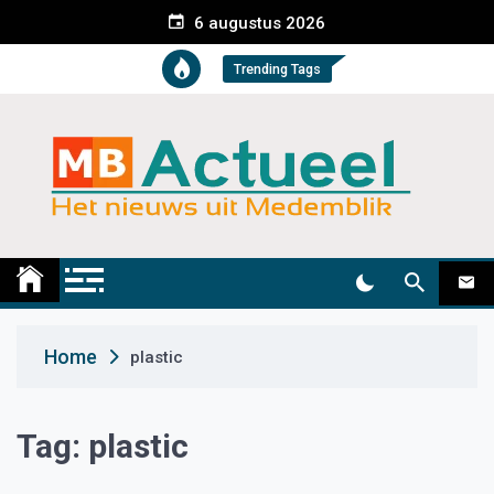
S
6 augustus 2026
k
i
Trending Tags
p
t
o
c
o
n
t
Medemblik Actueel
Wij zijn altijd actueel
e
n
t
Home
plastic
Tag:
plastic