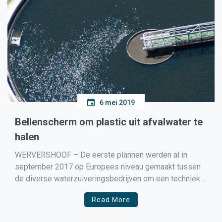
6 mei 2019
Bellenscherm om plastic uit afvalwater te
halen
WERVERSHOOF – De eerste plannen werden al in
september 2017 op Europees niveau gemaakt tussen
de diverse waterzuiveringsbedrijven om een techniek
te ontwikkelen waarmee vroegtijdig al microplastic uit
Read More
het water kan worden gehaald. Dat er nog veel winst is
te behalen door het verbeteren van rioleringssystemen