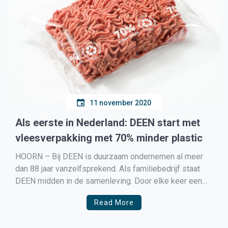
11 november 2020
Als eerste in Nederland: DEEN start met
vleesverpakking met 70% minder plastic
HOORN – Bij DEEN is duurzaam ondernemen al meer
dan 88 jaar vanzelfsprekend. Als familiebedrijf staat
DEEN midden in de samenleving. Door elke keer een
klein beetje meer te doen, blijven wij ons op een
Read More
duurzame manier ontwikkelen. Daarom doet DEEN als
eerste in Nederland mee aan een test van […]