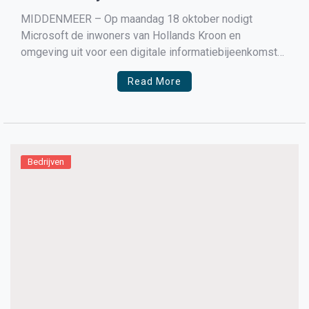
MIDDENMEER – Op maandag 18 oktober nodigt
Microsoft de inwoners van Hollands Kroon en
omgeving uit voor een digitale informatiebijeenkomst
waarin het uitleg geeft over het nieuwe datacenter in de
Read More
regio. De Provincie Noord Holland heeft een
gedoogbeslissing afgegeven voor de bouw van het
tweede Microsoft datacenter. Microsoft begint om […]
Bedrijven