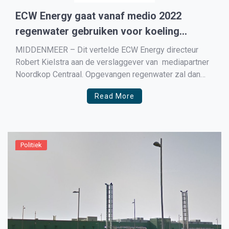
ECW Energy gaat vanaf medio 2022
regenwater gebruiken voor koeling
datacenters
MIDDENMEER – Dit vertelde ECW Energy directeur
Robert Kielstra aan de verslaggever van mediapartner
Noordkop Centraal. Opgevangen regenwater zal dan
drinkwater vervangen als koelwater voor de
Read More
datacenters. Het regenwater zal wel eerst worden
gezuiverd van stoffen die er niet in mogen zitten om zo
de koelingsinstallatie niet te beschadigen. Een […]
Politiek