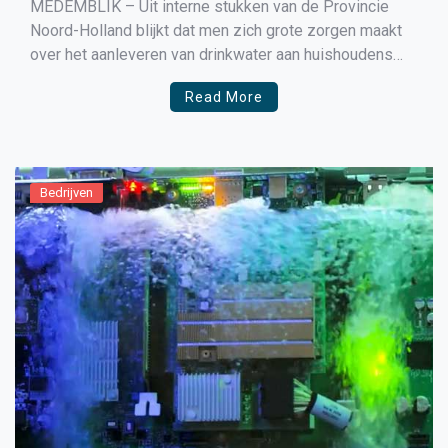
MEDEMBLIK – Uit interne stukken van de Provincie
Noord-Holland blijkt dat men zich grote zorgen maakt
over het aanleveren van drinkwater aan huishoudens
door de enorme vraag naar koelwater voor de
Read More
datacenters in Noord-Holland en dan vooral die in de
Wieringermeer. Op Agriport komen nog zeker 5
datacenters die elk […]
Bedrijven