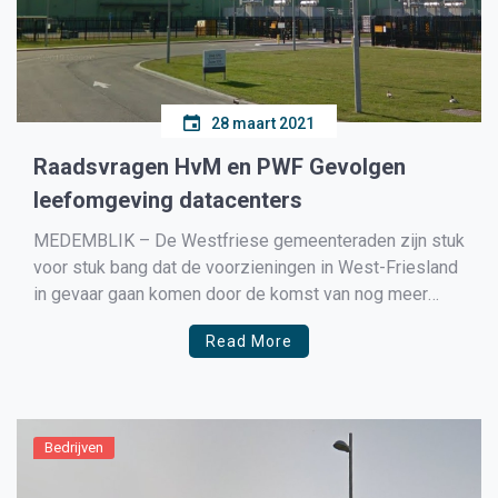
28 maart 2021
Raadsvragen HvM en PWF Gevolgen
leefomgeving datacenters
MEDEMBLIK – De Westfriese gemeenteraden zijn stuk
voor stuk bang dat de voorzieningen in West-Friesland
in gevaar gaan komen door de komst van nog meer
datacenters op Agriport A7 in Middenmeer. In Hoorn en
Read More
Opmeer heeft de politiek al vragen gesteld aan hun
college’s en ook hier in Medemblik komen […]
Bedrijven