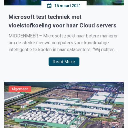
15 maart 2021
Microsoft test techniek met
vloeistofkoeling voor haar Cloud servers
MIDDENMEER – Microsoft zoekt naar betere manieren
om de sterke nieuwe computers voor kunstmatige
intelligentie te koelen in haar datacenters. “Wij richten
ons voor de toekomst van onze datacenters op twee-
Read More
fase vloeistofkoeling en we hebben enorm veel
progressie gemaakt in deze richting”, aldus Mark
Russinovich, de chief technology officer van […]
Algemeen