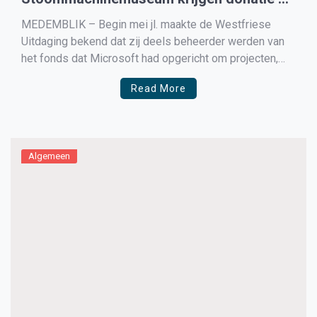
Microsoft fonds
MEDEMBLIK – Begin mei jl. maakte de Westfriese
Uitdaging bekend dat zij deels beheerder werden van
het fonds dat Microsoft had opgericht om projecten,
die zich richten op het verzachten van Coronaleed,
Read More
financieel te ondersteunen. Inmiddels hebben 13
projecten een financiële bijdrage ontvangen en zijn
daarmee erg geholpen! Zo heeft […]
Algemeen