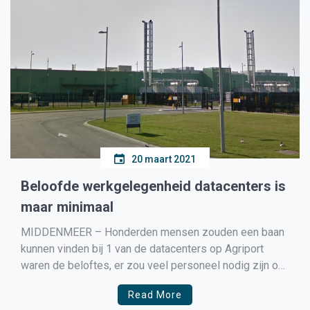
20 maart 2021
Beloofde werkgelegenheid datacenters is
maar minimaal
MIDDENMEER – Honderden mensen zouden een baan
kunnen vinden bij 1 van de datacenters op Agriport
waren de beloftes, er zou veel personeel nodig zijn om
deze enorme gebouwen met duizenden servers
Read More
draaiende te houden. Maar hoe anders is de