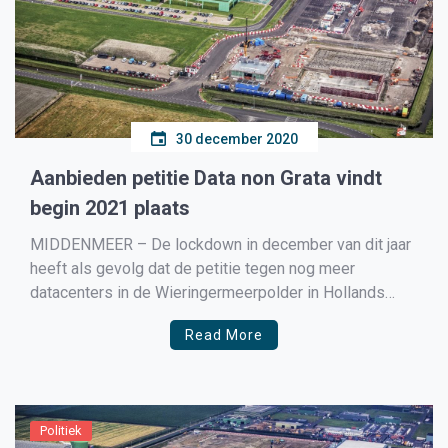
30 december 2020
Aanbieden petitie Data non Grata vindt
begin 2021 plaats
MIDDENMEER – De lockdown in december van dit jaar
heeft als gevolg dat de petitie tegen nog meer
datacenters in de Wieringermeerpolder in Hollands
Kroon pas begin 2021 kan worden aangeboden. Dit laat
Read More
Muriel van Nieuwenhuijzen weten namens Data non
Grata, de opstellers van de petitie. Normaliter wordt
een petitie […]
Politiek