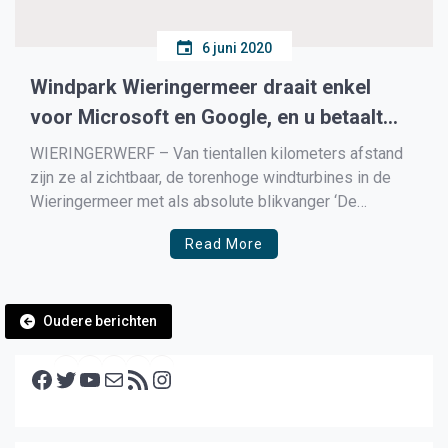
6 juni 2020
Windpark Wieringermeer draait enkel
voor Microsoft en Google, en u betaalt
daar aan mee
WIERINGERWERF – Van tientallen kilometers afstand
zijn ze al zichtbaar, de torenhoge windturbines in de
Wieringermeer met als absolute blikvanger ‘De
Ambtenaar’ vlakbij Medemblik. Het windpark zou haar
Read More
energie gaan leveren aan de inwoners van Hollands
Kroon, maar hoe ander liep het sinds de komst van de
twee datacentra van […]
Berichtennavigatie
Oudere berichten
Facebook
Twitter
YouTube
E-mail
RSS feed
Instagram