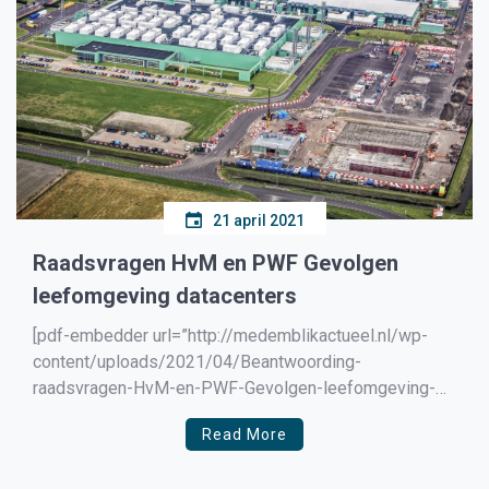
21 april 2021
Raadsvragen HvM en PWF Gevolgen
leefomgeving datacenters
[pdf-embedder url=”http://medemblikactueel.nl/wp-
content/uploads/2021/04/Beantwoording-
raadsvragen-HvM-en-PWF-Gevolgen-leefomgeving-
datacenters.docx-1.pdf” title=”Beantwoording
Read More
raadsvragen HvM en PWF Gevolgen leefomgeving
datacenters.docx”]