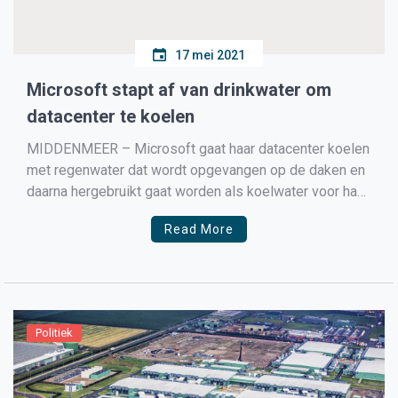
17 mei 2021
Microsoft stapt af van drinkwater om
datacenter te koelen
MIDDENMEER – Microsoft gaat haar datacenter koelen
met regenwater dat wordt opgevangen op de daken en
daarna hergebruikt gaat worden als koelwater voor haar
datacenter in Middenmeer. Microsoft laat weten dat het
Read More
bedrijf het gedoe over het gebruik van drinkwater zwaar
overdreven vind omdat zij enkel koelwater gebruikt op
dagen […]
Politiek