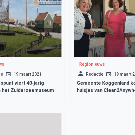
ws
Regionieuws
ie
19 maart 2021
Redactie
19 maart 
rspunt viert 40-jarig
Gemeente Koggenland k
in het Zuiderzeemuseum
huisjes van Clean2Anywh