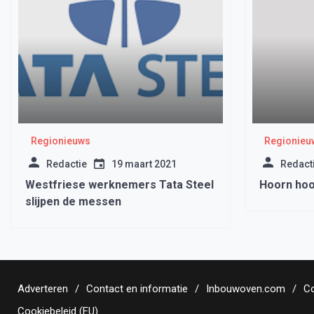
Regionieuws
Regionieu
Redactie
19 maart 2021
Redact
Westfriese werknemers Tata Steel
Hoorn hoo
slijpen de messen
Adverteren
Contact en informatie
Inbouwoven.com
Co
Cookiebeleid (EU)