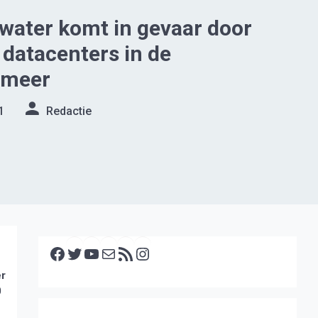
water komt in gevaar door
datacenters in de
rmeer
1
Redactie
Facebook
Twitter
YouTube
E-mail
RSS feed
Instagram
er
0