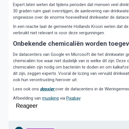
Expert laten weten dat tijdens perioden dat mensen veel drin
30 graden ruim gaat overstijgen, de aanlevering van drinkwat
ongewisse over de enorme hoeveelheid drinkwater de datacen
In een reactie laat de gemeente Hollands Kroon weten dat de
verbruikt niet relevant is voor deze vergunningen.
Onbekende chemicaliën worden toege
De datacenters van Google en Microsoft die het drinkwater g
chemicaliën toe waar niet duidelijk van is welke dit zijn. Dez
chemicaliën zijn nodig om bacteriën te doden en om kalkafzet
dit zijn, zeggen experts. Vooral de lozing van vervuild drinkwa
ook hun verontrusting hierover uit.
Lees ook ons
dossier
over de datacenters in de Wieringerme
Afbeelding van
musiking
via
Pixabay
Reageer