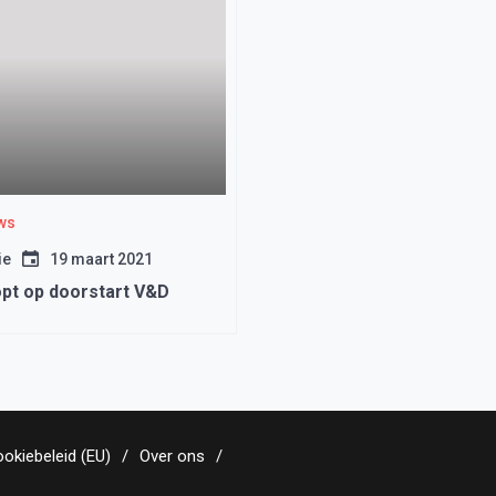
ws
ie
19 maart 2021
pt op doorstart V&D
okiebeleid (EU)
Over ons