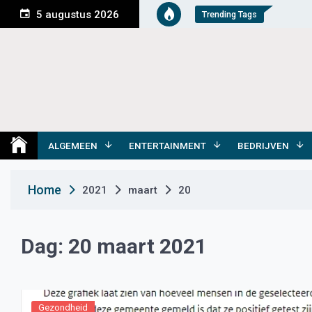
S
5 augustus 2026
Trending Tags
k
i
p
t
o
c
o
Medemblik Actueel
Wij zijn altijd actueel
n
t
ALGEMEEN
ENTERTAINMENT
BEDRIJVEN
e
n
Home
2021
maart
20
t
Dag:
20 maart 2021
Gezondheid