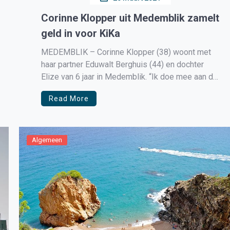
Corinne Klopper uit Medemblik zamelt
geld in voor KiKa
MEDEMBLIK – Corinne Klopper (38) woont met
haar partner Eduwalt Berghuis (44) en dochter
Elize van 6 jaar in Medemblik. “Ik doe mee aan de
Lente-fit van Run for KiKa, omdat het mij vreselijk
Read More
lijkt als een kind kanker krijgt. Ik heb dit nog niet
meegemaakt in mijn nabije omgeving, […]
Algemeen