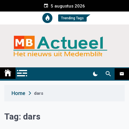
S
5 augustus 2026
k
i
Trending Tags
p
t
o
c
o
n
t
Medemblik Actueel
Wij zijn altijd actueel
e
n
t
Home
dars
Tag:
dars