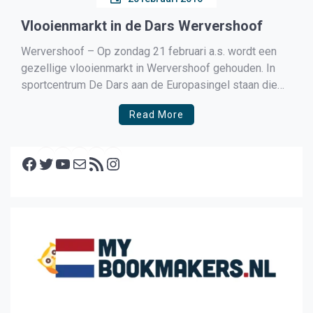
Vlooienmarkt in de Dars Wervershoof
Wervershoof – Op zondag 21 februari a.s. wordt een
gezellige vlooienmarkt in Wervershoof gehouden. In
sportcentrum De Dars aan de Europasingel staan die
dag weer vele kramen boordevol gebruikte goederen te
Read More
wachten op koopjesjagers, verzamelaars en
tierlantijntjesliefhebbers. Naast huisraad, kleding en
Facebook
meubeltjes worden zaken als speelgoed, media en
Twitter
YouTube
E-mail
RSS feed
Instagram
antiek en […]