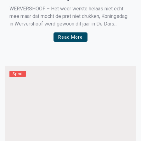
WERVERSHOOF – Het weer werkte helaas niet echt
mee maar dat mocht de pret niet drukken, Koningsdag
in Wervershoof werd gewoon dit jaar in De Dars
gehouden en daar was het vanaf het eerste moment
Read More
druk. Veel mensen bezochten de vrijmarkt, keken naar
optredens en genoten van de muziek. Al […]
Sport