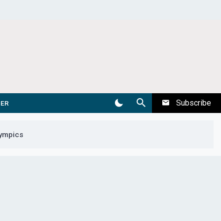
Subscribe
DER
lympics