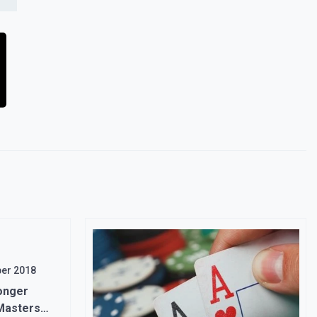
er 2018
onger
 Masters