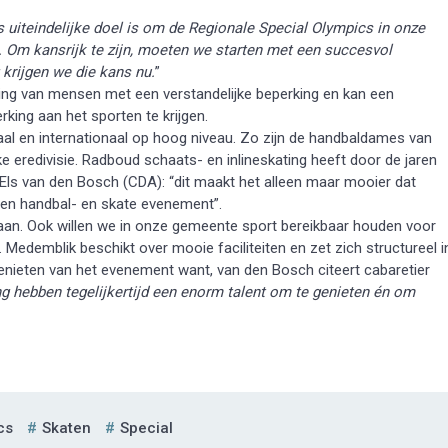
 uiteindelijke doel is om de Regionale Special Olympics in onze
g. Om kansrijk te zijn, moeten we starten met een succesvol
krijgen we die kans nu.
”
ming van mensen met een verstandelijke beperking en kan een
ng aan het sporten te krijgen.
al en internationaal op hoog niveau. Zo zijn de handbaldames van
ke eredivisie. Radboud schaats- en inlineskating heeft door de jaren
Els van den Bosch (CDA): “dit maakt het alleen maar mooier dat
een handbal- en skate evenement”.
an. Ook willen we in onze gemeente sport bereikbaar houden voor
 Medemblik beschikt over mooie faciliteiten en zet zich structureel i
ieten van het evenement want, van den Bosch citeert cabaretier
g hebben tegelijkertijd een enorm talent om te genieten én om
cs
Skaten
Special