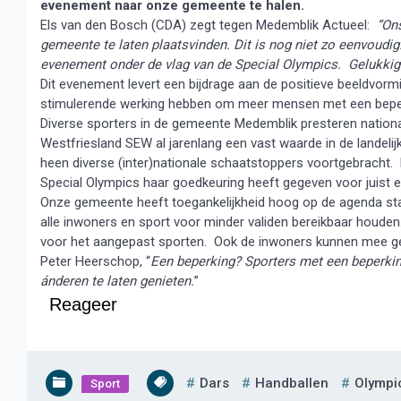
evenement naar onze gemeente te halen.
Els van den Bosch (CDA) zegt tegen Medemblik Actueel:
“Ons
gemeente te laten plaatsvinden. Dit is nog niet zo eenvoudi
evenement onder de vlag van de Special Olympics. Gelukkig 
Dit evenement levert een bijdrage aan de positieve beeldvor
stimulerende werking hebben om meer mensen met een beperki
Diverse sporters in de gemeente Medemblik presteren nationa
Westfriesland SEW al jarenlang een vast waarde in de landelij
heen diverse (inter)nationale schaatstoppers voortgebracht. 
Special Olympics haar goedkeuring heeft gegeven voor juist 
Onze gemeente heeft toegankelijkheid hoog op de agenda sta
alle inwoners en sport voor minder validen bereikbaar houden.
voor het aangepast sporten. Ook de inwoners kunnen mee gen
Peter Heerschop, “
Een beperking? Sporters met een beperkin
ánderen te laten genieten.
”
Reageer
Dars
Handballen
Olympi
Sport