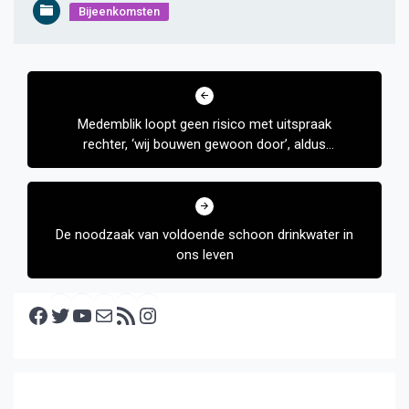
Bijeenkomsten
Bericht
navigatie
Medemblik loopt geen risico met uitspraak
rechter, ‘wij bouwen gewoon door’, aldus
wethouder van Langen
De noodzaak van voldoende schoon drinkwater in
ons leven
Facebook
Twitter
YouTube
E-mail
RSS feed
Instagram