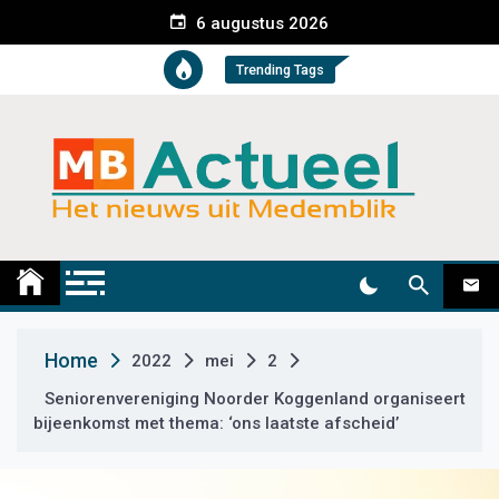
S
6 augustus 2026
k
i
Trending Tags
p
t
o
c
o
n
t
Medemblik Actueel
Wij zijn altijd actueel
e
n
t
Home
2022
mei
2
Seniorenvereniging Noorder Koggenland organiseert
bijeenkomst met thema: ‘ons laatste afscheid’