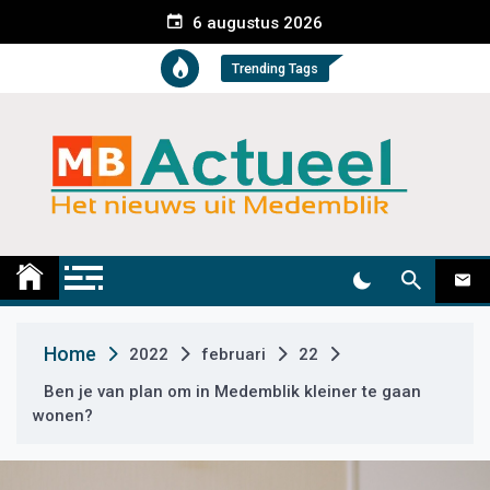
S
6 augustus 2026
k
i
Trending Tags
p
t
o
c
o
n
t
Medemblik Actueel
Wij zijn altijd actueel
e
n
t
Home
2022
februari
22
Ben je van plan om in Medemblik kleiner te gaan
wonen?