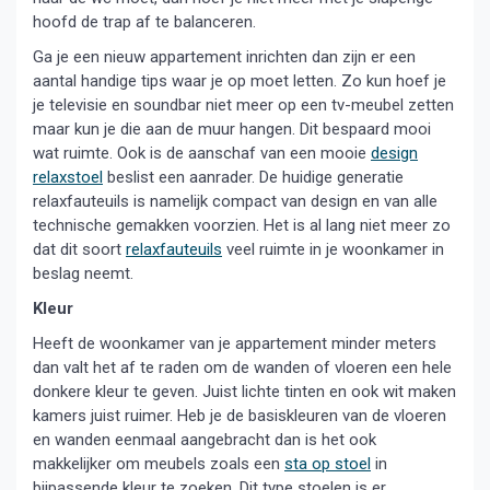
hoofd de trap af te balanceren.
Ga je een nieuw appartement inrichten dan zijn er een
aantal handige tips waar je op moet letten. Zo kun hoef je
je televisie en soundbar niet meer op een tv-meubel zetten
maar kun je die aan de muur hangen. Dit bespaard mooi
wat ruimte. Ook is de aanschaf van een mooie
design
relaxstoel
beslist een aanrader. De huidige generatie
relaxfauteuils is namelijk compact van design en van alle
technische gemakken voorzien. Het is al lang niet meer zo
dat dit soort
relaxfauteuils
veel ruimte in je woonkamer in
beslag neemt.
Kleur
Heeft de woonkamer van je appartement minder meters
dan valt het af te raden om de wanden of vloeren een hele
donkere kleur te geven. Juist lichte tinten en ook wit maken
kamers juist ruimer. Heb je de basiskleuren van de vloeren
en wanden eenmaal aangebracht dan is het ook
makkelijker om meubels zoals een
sta op stoel
in
bijpassende kleur te zoeken. Dit type stoelen is er