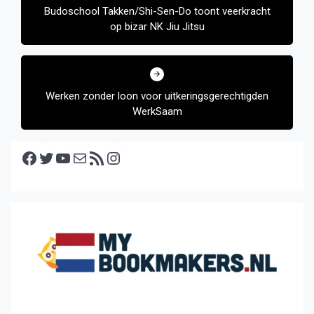
Budoschool Takken/Shi-Sen-Do toont veerkracht
op bizar NK Jiu Jitsu
Werken zonder loon voor uitkeringsgerechtigden
WerkSaam
Facebook
Twitter
YouTube
E-mail
RSS feed
Instagram