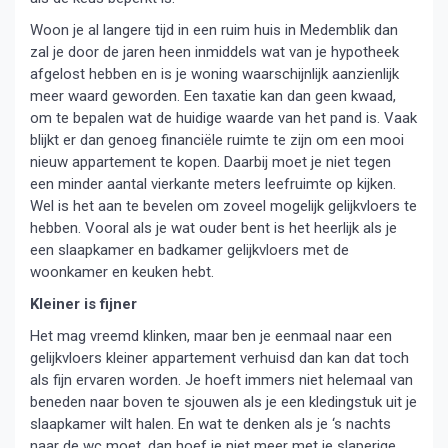
Woon je al langere tijd in een ruim huis in Medemblik dan
zal je door de jaren heen inmiddels wat van je hypotheek
afgelost hebben en is je woning waarschijnlijk aanzienlijk
meer waard geworden. Een taxatie kan dan geen kwaad,
om te bepalen wat de huidige waarde van het pand is. Vaak
blijkt er dan genoeg financiële ruimte te zijn om een mooi
nieuw appartement te kopen. Daarbij moet je niet tegen
een minder aantal vierkante meters leefruimte op kijken.
Wel is het aan te bevelen om zoveel mogelijk gelijkvloers te
hebben. Vooral als je wat ouder bent is het heerlijk als je
een slaapkamer en badkamer gelijkvloers met de
woonkamer en keuken hebt.
Kleiner is fijner
Het mag vreemd klinken, maar ben je eenmaal naar een
gelijkvloers kleiner appartement verhuisd dan kan dat toch
als fijn ervaren worden. Je hoeft immers niet helemaal van
beneden naar boven te sjouwen als je een kledingstuk uit je
slaapkamer wilt halen. En wat te denken als je ‘s nachts
naar de wc moet, dan hoef je niet meer met je slaperige