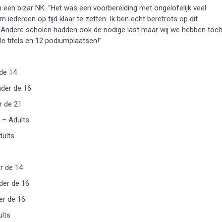
een bizar NK. “Het was een voorbereiding met ongelofelijk veel
 iedereen op tijd klaar te zetten. Ik ben echt beretrots op dit
 Andere scholen hadden ook de nodige last maar wij we hebben toc
e titels en 12 podiumplaatsen!”
de 14
nder de 16
r de 21
 – Adults
dults
r de 14
der de 16
er de 16
ults