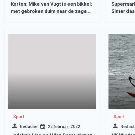
Karten: Mike van Vugt is een bikkel:
Supermark
met gebroken duim naar de zege in
Sinterkla
Nederlands kampioenschap!
Actie
Sport
Sport
Redactie
22 februari 2022
Redact