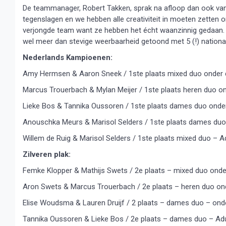
De teammanager, Robert Takken, sprak na afloop dan ook van 
tegenslagen en we hebben alle creativiteit in moeten zetten om
verjongde team want ze hebben het écht waanzinnig gedaan.
wel meer dan stevige weerbaarheid getoond met 5 (!) national
Nederlands Kampioenen:
Amy Hermsen & Aaron Sneek / 1ste plaats mixed duo onder 
Marcus Trouerbach & Mylan Meijer / 1ste plaats heren duo o
Lieke Bos & Tannika Oussoren / 1ste plaats dames duo onde
Anouschka Meurs & Marisol Selders / 1ste plaats dames duo
Willem de Ruig & Marisol Selders / 1ste plaats mixed duo – A
Zilveren plak:
Femke Klopper & Mathijs Swets / 2e plaats – mixed duo onde
Aron Swets & Marcus Trouerbach / 2e plaats – heren duo on
Elise Woudsma & Lauren Druijf / 2 plaats – dames duo – ond
Tannika Oussoren & Lieke Bos / 2e plaats – dames duo – Ad