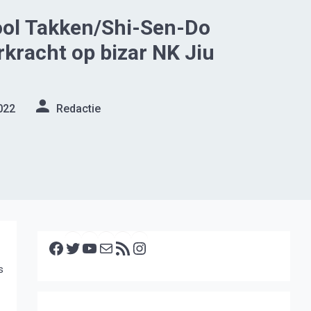
ol Takken/Shi-Sen-Do
rkracht op bizar NK Jiu
022
Redactie
Facebook
Twitter
YouTube
E-mail
RSS feed
Instagram
s