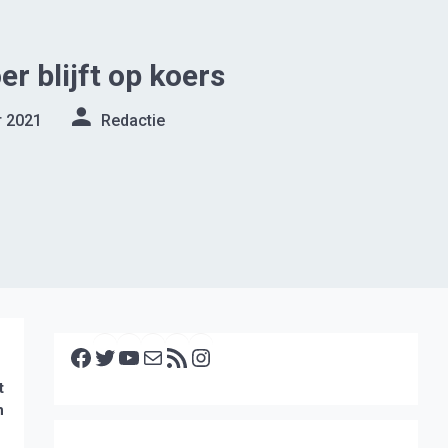
r blijft op koers
r 2021
Redactie
Facebook
Twitter
YouTube
E-mail
RSS feed
Instagram
t
n