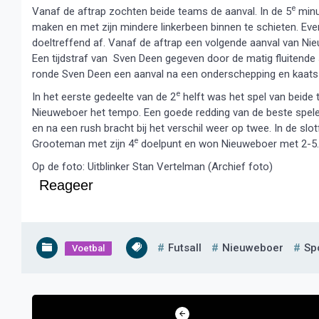
e
Vanaf de aftrap zochten beide teams de aanval. In de 5
minu
maken en met zijn mindere linkerbeen binnen te schieten. Eve
doeltreffend af. Vanaf de aftrap een volgende aanval van N
Een tijdstraf van Sven Deen gegeven door de matig fluitend
ronde Sven Deen een aanval na een onderschepping en kaats
e
In het eerste gedeelte van de 2
helft was het spel van beide 
Nieuweboer het tempo. Een goede redding van de beste speler
en na een rush bracht bij het verschil weer op twee. In de sl
e
Grooteman met zijn 4
doelpunt en won Nieuweboer met 2-5.
Op de foto: Uitblinker Stan Vertelman (Archief foto)
Reageer
Futsall
Nieuweboer
Sp
Voetbal
Bericht
navigatie