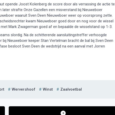
ut opende Joost Kolenberg de score door als verrassing de actie te
n later strafte Onze Gazellen een misverstand bij Nieuweboer
ieuweboer waaruit Sven Deen Nieuweboer weer op voorsprong zette.
e scheidsrechter kwam Nieuweboer goed door en nog voor de wissel
 met Mark Zwagerman goed af en bepaalde de wisselstand op 1-3.
teams slordig. Na de schitterende aansluitingstreffer verhoogde
 bij Nieuweboer keeper Stan Vertelman bracht de bal bij Sven Deen
otfase besloot Sven Deen de wedstrijd na een aanval met Jorren
ort
Wervershoof
Winst
Zaalvoetbal