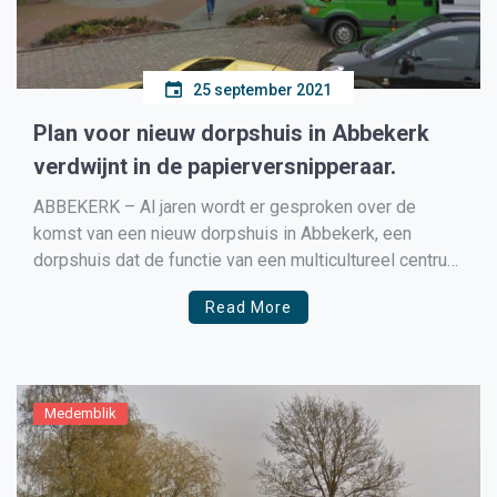
25 september 2021
Plan voor nieuw dorpshuis in Abbekerk
verdwijnt in de papierversnipperaar.
ABBEKERK – Al jaren wordt er gesproken over de
komst van een nieuw dorpshuis in Abbekerk, een
dorpshuis dat de functie van een multicultureel centrum
zou gaan krijgen waar school, horeca, de huisarts en de
Read More
vele verenigingen een plekje zouden gaan krijgen. Maar
de financiële crisis waar vrijwel alle gemeenten, […]
Medemblik