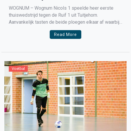
WOGNUM – Wognum Nicols 1 speelde heer eerste
thuiswedstrijd tegen de Ruif 1 uit Tuitjehorn.
Aanvankelijk tasten de beide ploegen elkaar af waarbij
er voor de beide doelen weinig gebeurde. Na een
Read More
kwartier brak de strijd echt los. Rick Bakker passeerde
zijn man en waagde van flinke afstand een schot […]
Voetbal