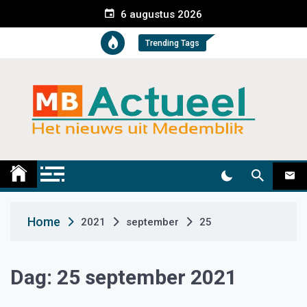
S
6 augustus 2026
k
i
Trending Tags
p
t
o
c
o
n
t
Medemblik Actueel
Wij zijn altijd actueel
e
n
t
Home
2021
september
25
Dag:
25 september 2021