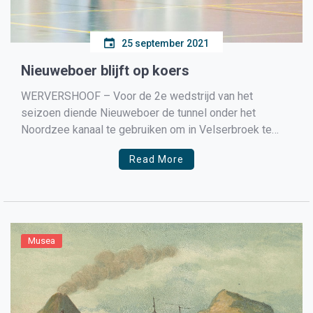
25 september 2021
Nieuweboer blijft op koers
WERVERSHOOF – Voor de 2e wedstrijd van het
seizoen diende Nieuweboer de tunnel onder het
Noordzee kanaal te gebruiken om in Velserbroek te
komen. Daar wachtte Onze Gazellen, een team wat
Read More
bewust is overgestapt van de regio Amsterdam naar de
kop van Noord-Holland. Nieuweboer speelde door
vakantie en blessures met […]
Musea