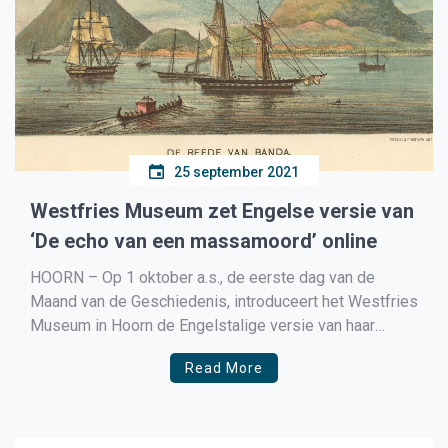
25 september 2021
Westfries Museum zet Engelse versie van
‘De echo van een massamoord’ online
HOORN – Op 1 oktober a.s., de eerste dag van de
Maand van de Geschiedenis, introduceert het Westfries
Museum in Hoorn de Engelstalige versie van haar
inmiddels veel bezochte online tentoonstelling ‘Pala –
Read More
nutmeg tales of Banda’ . De Nederlandstalige website
ging online op 8 mei 2021, precies 400 jaar na […]