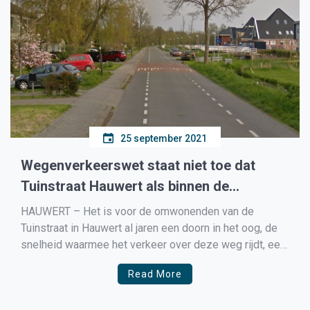
25 september 2021
Wegenverkeerswet staat niet toe dat
Tuinstraat Hauwert als binnen de
bebouwde kom wordt ingericht
HAUWERT – Het is voor de omwonenden van de
Tuinstraat in Hauwert al jaren een doorn in het oog, de
snelheid waarmee het verkeer over deze weg rijdt, een
weg waar ook voetgangers en fietsers gebruik van
Read More
maken. De weg is nu maximaal 60km/u maar door deze
in te richten […]