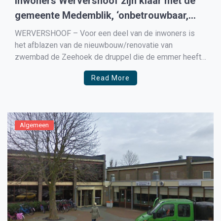
Inwoners Wervershoof zijn klaar met de
gemeente Medemblik, ‘onbetrouwbaar,
leugenaars, nooit moeten gaan fuseren’
WERVERSHOOF – Voor een deel van de inwoners is
het afblazen van de nieuwbouw/renovatie van
zwembad de Zeehoek de druppel die de emmer heeft
doen laten overlopen. ‘We hadden nooit met Medemblik
Read More
moeten gaan fuseren, wij betalen nu de rekening, het
zijn leugenaars daar in Wognum op het gemeentehuis,
onbetrouwbare […]
Algemeen