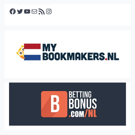
Facebook
Twitter
YouTube
E-mail
RSS feed
Instagram