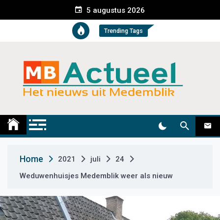
S
5 augustus 2026
k
i
Trending Tags
p
t
o
c
o
n
t
Medemblik Actueel
Wij zijn altijd actueel
e
n
t
Home
2021
juli
24
Weduwenhuisjes Medemblik weer als nieuw