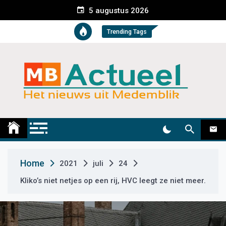
S
5 augustus 2026
k
i
Trending Tags
p
t
o
c
o
n
t
Medemblik Actueel
Wij zijn altijd actueel
e
n
t
Home
2021
juli
24
Kliko’s niet netjes op een rij, HVC leegt ze niet meer.