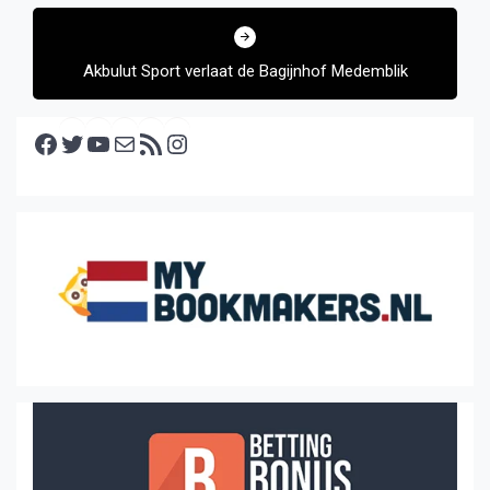
Akbulut Sport verlaat de Bagijnhof Medemblik
Facebook
Twitter
YouTube
E-mail
RSS feed
Instagram