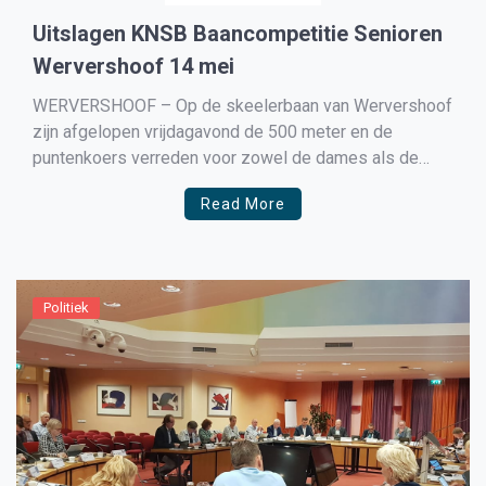
Uitslagen KNSB Baancompetitie Senioren
Wervershoof 14 mei
WERVERSHOOF – Op de skeelerbaan van Wervershoof
zijn afgelopen vrijdagavond de 500 meter en de
puntenkoers verreden voor zowel de dames als de
heren. Onder goede condities werd er gestreden om de
Read More
punten die te verdelen zijn in deze competitie. Helaas
door de coronamaatregelen mocht er geen publiek bij
zijn […]
Politiek