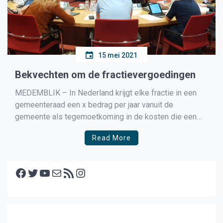
15 mei 2021
Bekvechten om de fractievergoedingen
MEDEMBLIK – In Nederland krijgt elke fractie in een
gemeenteraad een x bedrag per jaar vanuit de
gemeente als tegemoetkoming in de kosten die een
fractie maakt om te kunnen functioneren. Wel moet elk
Read More
jaar over deze vergoeding verantwoording worden
afgelegd en zijn er regels waaraan het geld wel en […]
Facebook
Twitter
YouTube
E-mail
RSS feed
Instagram