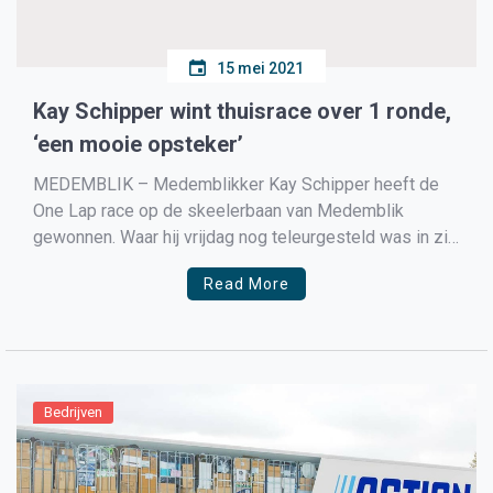
15 mei 2021
Kay Schipper wint thuisrace over 1 ronde,
‘een mooie opsteker’
MEDEMBLIK – Medemblikker Kay Schipper heeft de
One Lap race op de skeelerbaan van Medemblik
gewonnen. Waar hij vrijdag nog teleurgesteld was in zijn
optreden tijdens de race op de skeelerbaan van
Read More
Wervershoof, of zoals hij tegen Schaatsen.nl zegt, ‘Het
verliep dit seizoen nog niet super. Gisteren was een
dramadag […]
Bedrijven