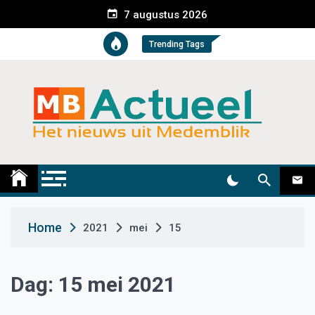
S
7 augustus 2026
k
i
Trending Tags
p
t
o
c
o
n
t
Medemblik Actueel
Wij zijn altijd actueel
e
n
t
Home
2021
mei
15
Dag:
15 mei 2021