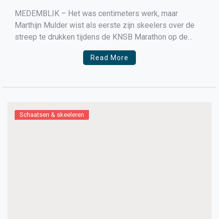
MEDEMBLIK – Het was centimeters werk, maar
Marthijn Mulder wist als eerste zijn skeelers over de
streep te drukken tijdens de KNSB Marathon op de
skeelerbaan van Medemblik, met vlak daarachter
Read More
Casper de Gier (2e) en Kay Schipper (3e). Leek het er in
eerste instantie niet op dat het op […]
Schaatsen & skeeleren