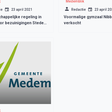
k
Medemblik
ie
23 april 2021
Redactie
23 april 2
appelijke regeling in
Voormalige gymzaal Nib
or bezuinigingen Stede
verkocht
echterland en Opmeer
k