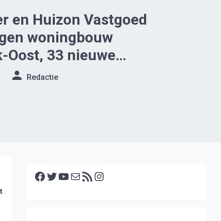
r en Huizon Vastgoed
igen woningbouw
-Oost, 33 nieuwe
erbij
Redactie
Facebook
Twitter
YouTube
E-mail
RSS feed
Instagram
t