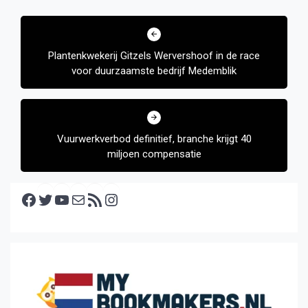
Bericht
navigatie
Plantenkwekerij Gitzels Wervershoof in de race
voor duurzaamste bedrijf Medemblik
Vuurwerkverbod definitief, branche krijgt 40
miljoen compensatie
Facebook
Twitter
YouTube
E-mail
RSS feed
Instagram