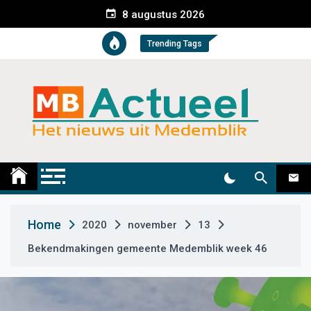
S
8 augustus 2026
k
i
Trending Tags
p
t
o
c
o
n
t
Medemblik Actueel
Wij zijn altijd actueel
e
n
t
Home
2020
november
13
Bekendmakingen gemeente Medemblik week 46