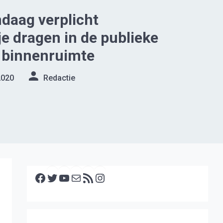
daag verplicht
 dragen in de publieke
 binnenruimte
2020
Redactie
Facebook
Twitter
YouTube
E-mail
RSS feed
Instagram