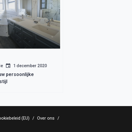
ie
1 december 2020
uw persoonlijke
tijl
okiebeleid (EU)
Over ons