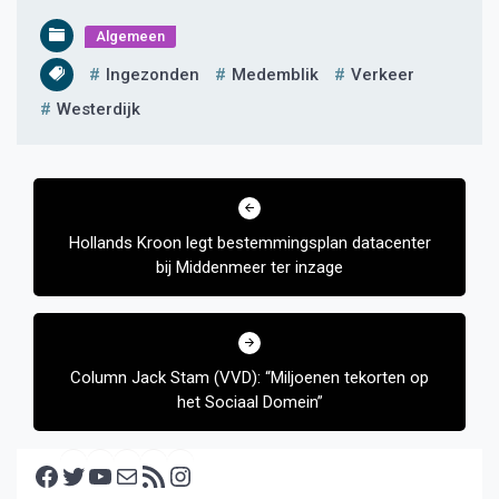
Algemeen
Ingezonden
Medemblik
Verkeer
Westerdijk
Bericht
navigatie
Hollands Kroon legt bestemmingsplan datacenter
bij Middenmeer ter inzage
Column Jack Stam (VVD): “Miljoenen tekorten op
het Sociaal Domein”
Facebook
Twitter
YouTube
E-mail
RSS feed
Instagram