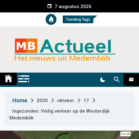
S
7 augustus 2026
k
i
Trending Tags
p
t
o
c
o
n
t
Medemblik Actueel
Wij zijn altijd actueel
e
n
t
Home
2020
oktober
17
Ingezonden: Veilig verkeer op de Westerdijk
Medemblik