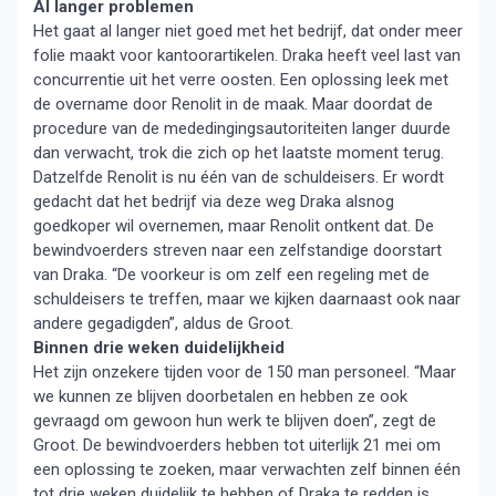
Al langer problemen
Het gaat al langer niet goed met het bedrijf, dat onder meer
folie maakt voor kantoorartikelen. Draka heeft veel last van
concurrentie uit het verre oosten. Een oplossing leek met
de overname door Renolit in de maak. Maar doordat de
procedure van de mededingingsautoriteiten langer duurde
dan verwacht, trok die zich op het laatste moment terug.
Datzelfde Renolit is nu één van de schuldeisers. Er wordt
gedacht dat het bedrijf via deze weg Draka alsnog
goedkoper wil overnemen, maar Renolit ontkent dat. De
bewindvoerders streven naar een zelfstandige doorstart
van Draka. “De voorkeur is om zelf een regeling met de
schuldeisers te treffen, maar we kijken daarnaast ook naar
andere gegadigden”, aldus de Groot.
Binnen drie weken duidelijkheid
Het zijn onzekere tijden voor de 150 man personeel. “Maar
we kunnen ze blijven doorbetalen en hebben ze ook
gevraagd om gewoon hun werk te blijven doen”, zegt de
Groot. De bewindvoerders hebben tot uiterlijk 21 mei om
een oplossing te zoeken, maar verwachten zelf binnen één
tot drie weken duidelijk te hebben of Draka te redden is.