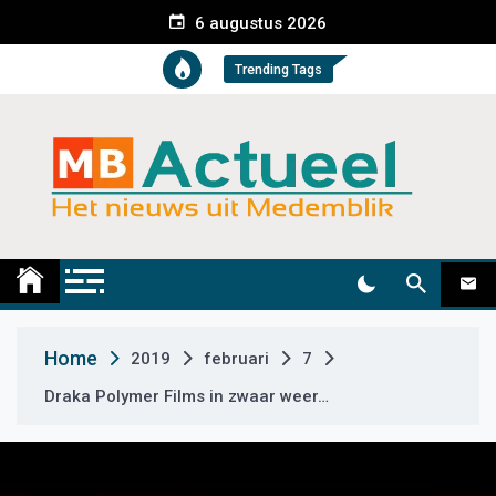
S
6 augustus 2026
k
i
Trending Tags
p
t
o
c
o
n
t
Medemblik Actueel
Wij zijn altijd actueel
e
n
t
Home
2019
februari
7
Draka Polymer Films in zwaar weer…