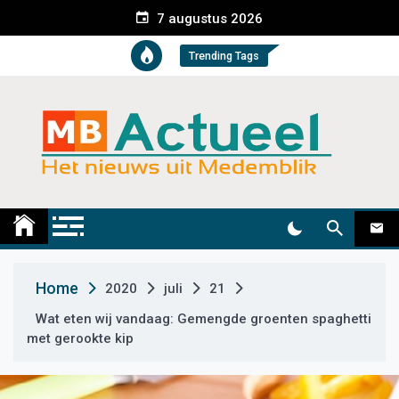
S
7 augustus 2026
k
i
Trending Tags
p
t
o
c
o
n
t
Medemblik Actueel
Wij zijn altijd actueel
e
n
t
Home
2020
juli
21
Wat eten wij vandaag: Gemengde groenten spaghetti
met gerookte kip