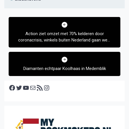
Bericht
navigatie
Action ziet omzet met 70% kelderen door
coronacrisis, winkels buiten Nederland gaan weer
open
Diamanten echtpaar Koolhaas in Medemblik
Facebook
Twitter
YouTube
E-mail
RSS feed
Instagram