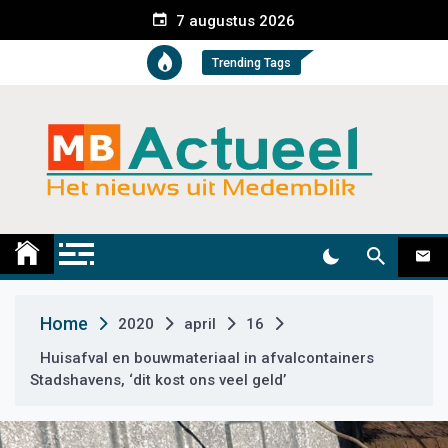
S
7 augustus 2026
k
i
Trending Tags
p
t
o
c
o
n
t
Medemblik Actueel
Wij zijn altijd actueel
e
n
t
Home
2020
april
16
Huisafval en bouwmateriaal in afvalcontainers
Stadshavens, ‘dit kost ons veel geld’