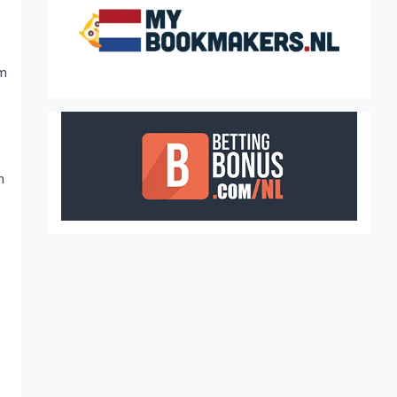
om
n
e