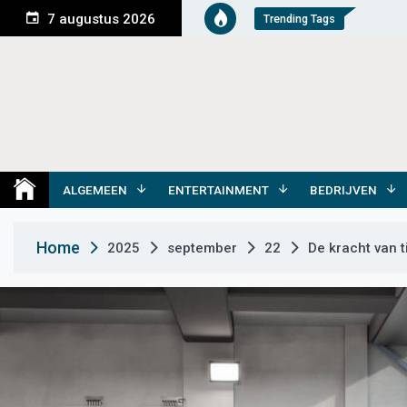
S
7 augustus 2026
Trending Tags
k
i
p
t
o
c
o
Medemblik Actueel
Wij zijn altijd actueel
n
t
ALGEMEEN
ENTERTAINMENT
BEDRIJVEN
e
n
Home
2025
september
22
De kracht van t
t