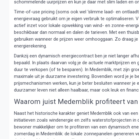
schommelende uurprijzen en kun je daar met slim laden en on
Time-of-use pricing (soms ook wel ‘slimme laad- en ontlaadt
energievraag gebruikt om je eigen verbruik te optimaliseren. 
actief inzet voor lokale opwekking van wind- en zonne-energie
beschikbaar dan normaal en dalen de tarieven. Met een thuisba
gebruiken wanneer de prijzen weer omhooggaan. Zo draag je bij
energierekening.
Dankzij een dynamisch energiecontract ben je niet langer afha
bepaald. In plaats daarvan volg je de actuele marktprijzen en
duur te verkopen (of te besparen). In Medemblik, met zijn gr
maximale uit je duurzame investering. Bovendien word je je b
prijsmechanismen werken, kun je beter besluiten wanneer je
duurzamer leven niet alleen haalbaar, maar ook leuk en financi
Waarom juist Medemblik profiteert van
Naast het historische karakter geniet Medemblik ook van een 
initiatieven zoals windenergie en zelfs waterstofprojecten in
bewoner makkelijker om te profiteren van een dynamisch ener
zomerdag in Medemblik: de lokale zonnepanelen genereren veel