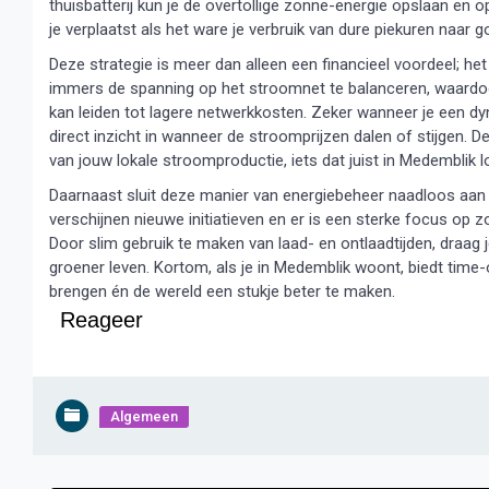
thuisbatterij kun je de overtollige zonne-energie opslaan en
je verplaatst als het ware je verbruik van dure piekuren naar 
Deze strategie is meer dan alleen een financieel voordeel; het
immers de spanning op het stroomnet te balanceren, waardoor 
kan leiden tot lagere netwerkkosten. Zeker wanneer je een dynam
direct inzicht in wanneer de stroomprijzen dalen of stijgen. D
van jouw lokale stroomproductie, iets dat juist in Medembli
Daarnaast sluit deze manier van energiebeheer naadloos aan
verschijnen nieuwe initiatieven en er is een sterke focus op 
Door slim gebruik te maken van laad- en ontlaadtijden, draag j
groener leven. Kortom, als je in Medemblik woont, biedt time
brengen én de wereld een stukje beter te maken.
Reageer
Algemeen
Bericht