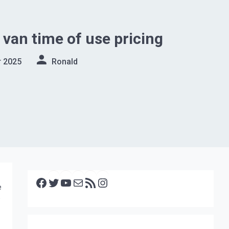
 van time of use pricing
r 2025
Ronald
Facebook
Twitter
YouTube
E-mail
RSS feed
Instagram
e
e