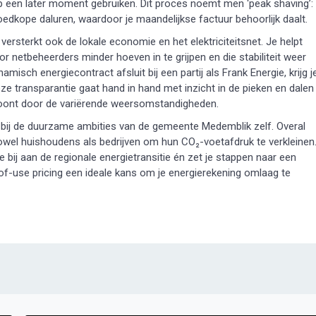
 op een later moment gebruiken. Dit proces noemt men ‘peak shaving’:
goedkope daluren, waardoor je maandelijkse factuur behoorlijk daalt.
 versterkt ook de lokale economie en het elektriciteitsnet. Je helpt
netbeheerders minder hoeven in te grijpen en die stabiliteit weer
isch energiecontract afsluit bij een partij als Frank Energie, krijg j
eze transparantie gaat hand in hand met inzicht in de pieken en dalen
k loont door de variërende weersomstandigheden.
 bij de duurzame ambities van de gemeente Medemblik zelf. Overal
zowel huishoudens als bedrijven om hun CO₂-voetafdruk te verkleinen
e bij aan de regionale energietransitie én zet je stappen naar een
-of-use pricing een ideale kans om je energierekening omlaag te