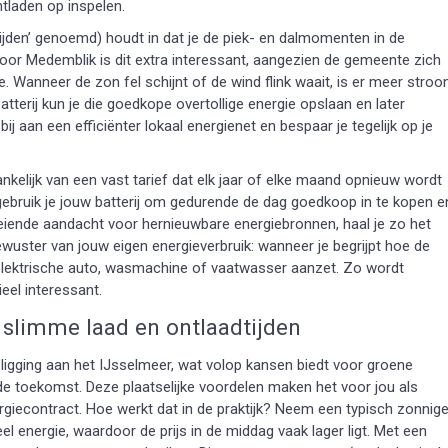
tladen op inspelen.
ijden’ genoemd) houdt in dat je de piek- en dalmomenten in de
Voor Medemblik is dit extra interessant, aangezien de gemeente zich
. Wanneer de zon fel schijnt of de wind flink waait, is er meer stro
tterij kun je die goedkope overtollige energie opslaan en later
 aan een efficiënter lokaal energienet en bespaar je tegelijk op je
nkelijk van een vast tarief dat elk jaar of elke maand opnieuw wordt
 gebruik je jouw batterij om gedurende de dag goedkoop in te kopen e
oeiende aandacht voor hernieuwbare energiebronnen, haal je zo het
ewuster van jouw eigen energieverbruik: wanneer je begrijpt hoe de
 elektrische auto, wasmachine of vaatwasser aanzet. Zo wordt
eel interessant.
 slimme laad en ontlaadtijden
ligging aan het IJsselmeer, wat volop kansen biedt voor groene
 de toekomst. Deze plaatselijke voordelen maken het voor jou als
giecontract. Hoe werkt dat in de praktijk? Neem een typisch zonnig
 energie, waardoor de prijs in de middag vaak lager ligt. Met een