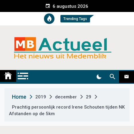
S
6 augustus 2026
k
i
Trending Tags
p
t
o
c
o
n
t
Medemblik Actueel
Wij zijn altijd actueel
e
n
t
Home
2019
december
29
Prachtig persoonlijk record Irene Schouten tijden NK
Afstanden op de 5km