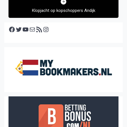
Klopjacht op kopschoppers Andijk
Facebook
Twitter
YouTube
E-mail
RSS feed
Instagram