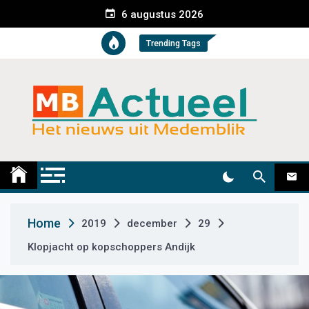
S
6 augustus 2026
k
i
Trending Tags
p
t
o
c
o
n
t
Medemblik Actueel
Wij zijn altijd actueel
e
n
t
Home
2019
december
29
Klopjacht op kopschoppers Andijk