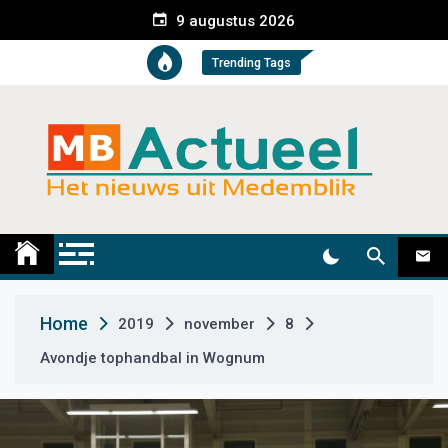
S
9 augustus 2026
k
i
Trending Tags
p
t
o
c
o
n
t
Medemblik Actueel
Wij zijn altijd actueel
e
n
t
Home
2019
november
8
Avondje tophandbal in Wognum