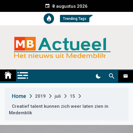
S
8 augustus 2026
k
i
Trending Tags
p
t
o
c
o
n
t
Medemblik Actueel
Wij zijn altijd actueel
e
n
t
Home
2019
juli
15
Creatief talent kunnen zich weer laten zien in
Medemblik