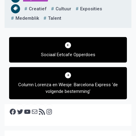
Creatief
Cultuur
Exposities
Medemblik
Talent
Bericht
navigatie
Sociaal Eetcafe Opperdoes
Column Lorenza en Wiesje: Barcelona Express ‘de
volgende bestemming’
Facebook
Twitter
YouTube
E-mail
RSS feed
Instagram