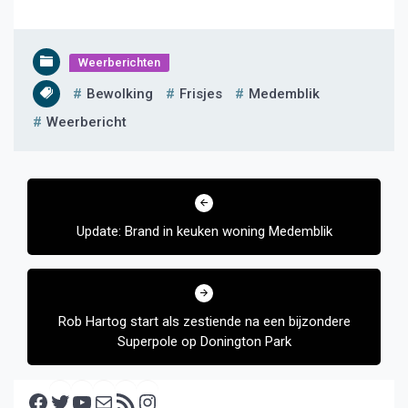
Weerberichten
Bewolking
Frisjes
Medemblik
Weerbericht
Bericht
navigatie
Update: Brand in keuken woning Medemblik
Rob Hartog start als zestiende na een bijzondere
Superpole op Donington Park
Facebook
Twitter
YouTube
E-mail
RSS feed
Instagram