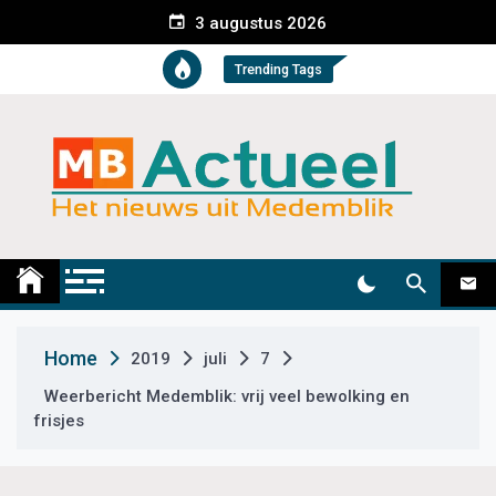
S
3 augustus 2026
k
i
Trending Tags
p
t
o
c
o
n
t
Medemblik Actueel
Wij zijn altijd actueel
e
n
t
Home
2019
juli
7
Weerbericht Medemblik: vrij veel bewolking en
frisjes