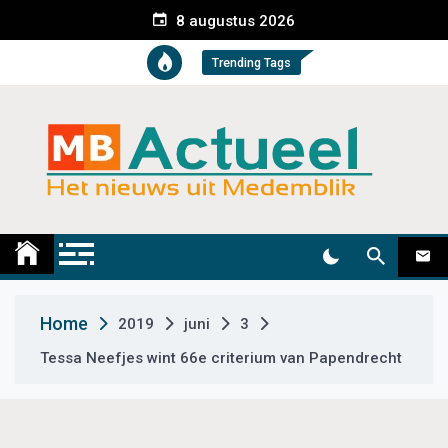
S
8 augustus 2026
k
i
Trending Tags
p
t
o
c
o
n
t
Medemblik Actueel
Wij zijn altijd actueel
e
n
t
Home
2019
juni
3
Tessa Neefjes wint 66e criterium van Papendrecht