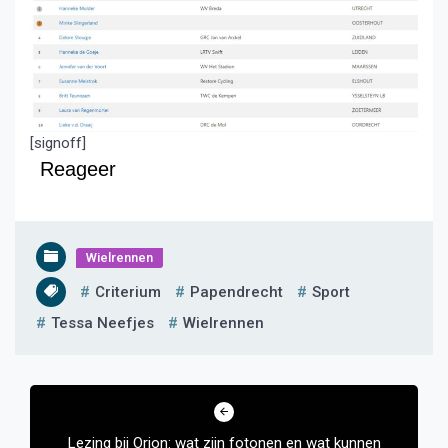
[signoff]
Reageer
Wielrennen
Criterium
Papendrecht
Sport
Tessa Neefjes
Wielrennen
Bericht
navigatie
Lezing bij Orion: wat zijn fotonen en wat kunnen