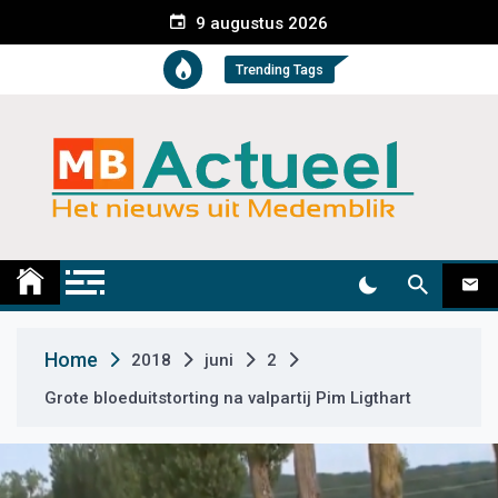
S
9 augustus 2026
k
i
Trending Tags
p
t
o
c
o
n
t
Medemblik Actueel
Wij zijn altijd actueel
e
n
t
Home
2018
juni
2
Grote bloeduitstorting na valpartij Pim Ligthart