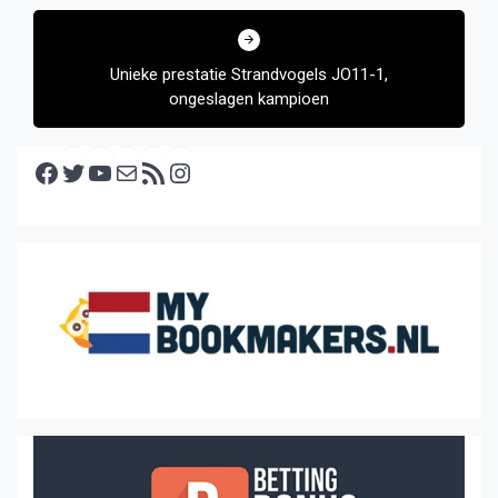
Unieke prestatie Strandvogels JO11-1,
ongeslagen kampioen
Facebook
Twitter
YouTube
E-mail
RSS feed
Instagram