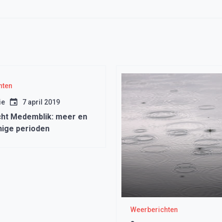
hten
ie
7 april 2019
ht Medemblik: meer en
ige perioden
Weerberichten