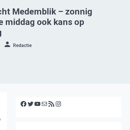
cht Medemblik – zonnig
e middag ook kans op
g
Redactie
Facebook
Twitter
YouTube
E-mail
RSS feed
Instagram
n