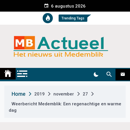
S
6 augustus 2026
k
i
Trending Tags
p
t
o
c
o
n
t
Medemblik Actueel
Wij zijn altijd actueel
e
n
t
Home
2019
november
27
Weerbericht Medemblik: Een regenachtige en warme
dag