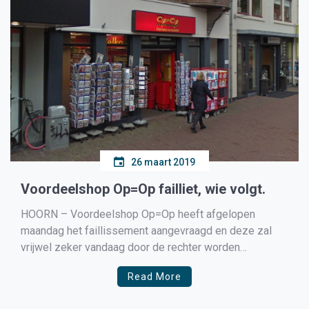
26 maart 2019
Voordeelshop Op=Op failliet, wie volgt.
HOORN – Voordeelshop Op=Op heeft afgelopen
maandag het faillissement aangevraagd en deze zal
vrijwel zeker vandaag door de rechter worden
uitgesproken. In een reactie zegt Op=Op dat de
Read More
marktomstandigheden het bedrijf noopt om het
faillissement aan te vragen, opvallend is dat in 2018