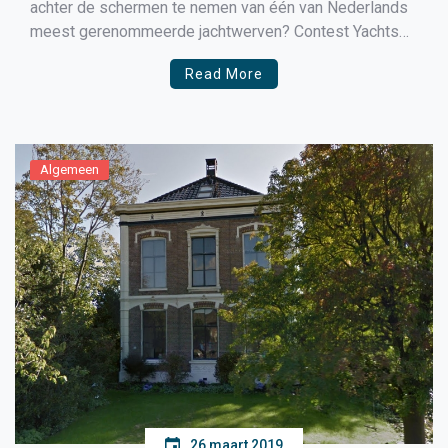
achter de schermen te nemen van één van Nederlands
meest gerenommeerde jachtwerven? Contest Yachts
bestaat 60 jaar en biedt u deze mogelijkheid op
Read More
zaterdag 13 april. Tevens kunt u diverse lezingen
bijwonen. Zo presenteert Simeon Tienpont de DutchSail
plannen voor […]
Algemeen
26 maart 2019