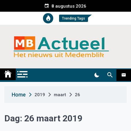
S
8 augustus 2026
k
i
Trending Tags
p
t
o
c
o
n
t
Medemblik Actueel
Wij zijn altijd actueel
e
n
t
Home
2019
maart
26
Dag:
26 maart 2019