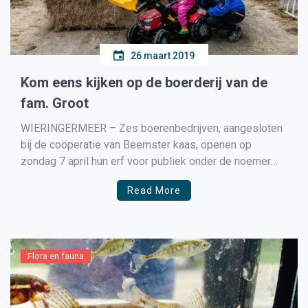
26 maart 2019
Kom eens kijken op de boerderij van de
fam. Groot
WIERINGERMEER – Zes boerenbedrijven, aangesloten
bij de coöperatie van Beemster kaas, openen op
zondag 7 april hun erf voor publiek onder de noemer
‘Dagje bij de Boer Dag’. Eén van deze bedrijven is van
Read More
familie Groot uit Wieringerwerf. Alweer voor de vierde
keer kun je tijdens Dagje bij de Boer […]
Flora en fauna