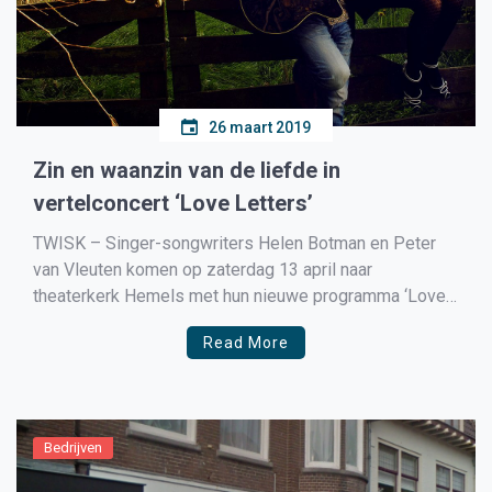
26 maart 2019
Zin en waanzin van de liefde in
vertelconcert ‘Love Letters’
TWISK – Singer-songwriters Helen Botman en Peter
van Vleuten komen op zaterdag 13 april naar
theaterkerk Hemels met hun nieuwe programma ‘Love
Letters’. Via songs, verhalen, beroemde liefdesbrieven
Read More
en anekdotes laten ze de liefde stralen – in al haar
grootsheid, maar ook haar grilligheid. Romantiek,
ontroering, onthutsing en humor, het […]
Bedrijven