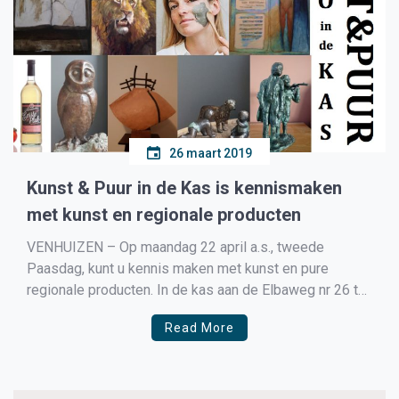
26 maart 2019
Kunst & Puur in de Kas is kennismaken
met kunst en regionale producten
VENHUIZEN – Op maandag 22 april a.s., tweede
Paasdag, kunt u kennis maken met kunst en pure
regionale producten. In de kas aan de Elbaweg nr 26 te
Hem zet het kunstenaarscollectief haar beste beentje
Read More
voor. Bronzen beelden, schilderijen, objecten in klei,
fotoportretten, vruchtensappen, natuurcosmetica en
kunstculinair worden getoond tussen […]