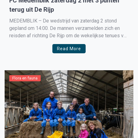
FC Medemblik zaterdag 2 met 3 punten
terug uit De Rijp
MEDEMBLIK – De wedstrijd van zaterdag 2 stond
gepland om 14:00. De mannen verzamelden zich en
reisden af richting De Rijp om de wekelijkse tenues van
FC Medemblik weer te mogen aantrekken. De
Read More
opstelling werd onderweg gemaakt en er werd
besloten om het team om Eddie Sant heen te bouwen.
[…]
Flora en fauna