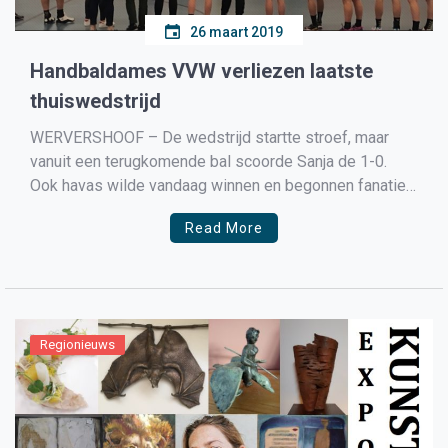
26 maart 2019
Handbaldames VVW verliezen laatste
thuiswedstrijd
WERVERSHOOF – De wedstrijd startte stroef, maar
vanuit een terugkomende bal scoorde Sanja de 1-0.
Ook havas wilde vandaag winnen en begonnen fanatiek
aan de wedstrijd. De dekking moest voornamelijk op de
Read More
cirkel goed staan, maar dat was lastig waardoor er
minder goed werd verdedigd op de andere posities in
[…]
Regionieuws