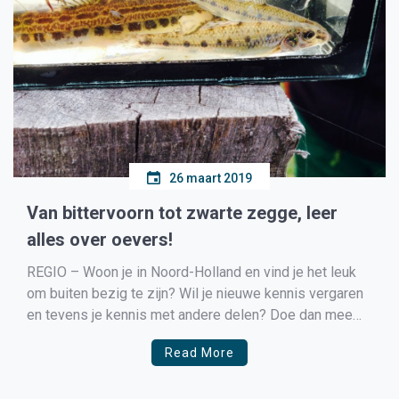
26 maart 2019
Van bittervoorn tot zwarte zegge, leer
alles over oevers!
REGIO – Woon je in Noord-Holland en vind je het leuk
om buiten bezig te zijn? Wil je nieuwe kennis vergaren
en tevens je kennis met andere delen? Doe dan mee
aan het onderzoek van Hoogheemraadschap Hollands
Read More
Noorderkwartier en Landschap Noord-Holland. De
organisaties doen al enkele jaren onderzoek naar de […]