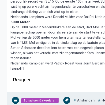
persoonlijk record van 35.15. Op de eerste 100 meter keek S
wist hij op pure kracht zijn tegenstander te verschalken en al
eindrangschikking voor zich wist op te eisen.
Nederlands kampioen werd Ronald Mulder voor Dai Dai Ntab en
5000 Meter
Op de 5000 meter 2 Medemblikkers aan de start, Bart Mol ui
kampioenschap openen door als eerste aan de start te versch
Mol verliep de 5000 meter voor hem uitermate terleurstellend, 
van 6:41,83. Mol eindige de in de einduitslag op de laatste pl
Simon Schouten deed het iets beter met een negende plaats in
winnen, al was het verschil met zijn tegenstander Kars Jansm
tegenstander.
Nederlands Kampioen werd Patrick Roest voor Jorrit Bergsm
[signoff]
Reageer
Afstanden
H
Schaatsen & skeeleren