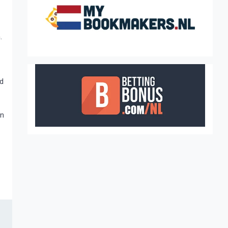
.
jd
jn