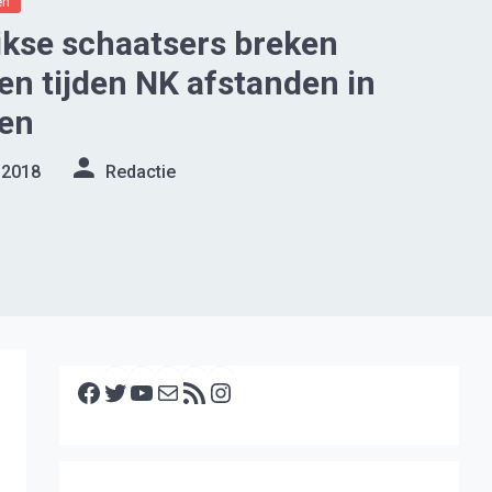
en
kse schaatsers breken
en tijden NK afstanden in
en
 2018
Redactie
Facebook
Twitter
YouTube
E-mail
RSS feed
Instagram