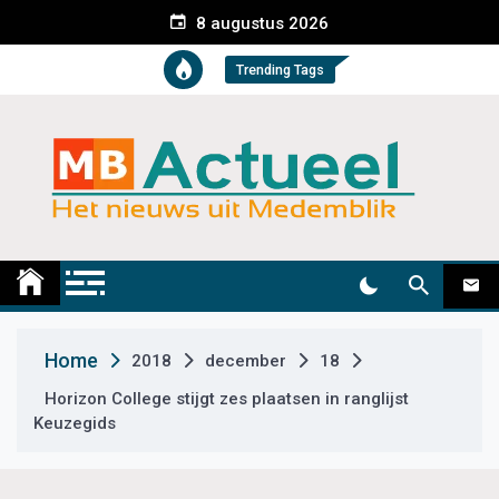
S
8 augustus 2026
k
i
Trending Tags
p
t
o
c
o
n
t
Medemblik Actueel
Wij zijn altijd actueel
e
n
t
Home
2018
december
18
Horizon College stijgt zes plaatsen in ranglijst
Keuzegids