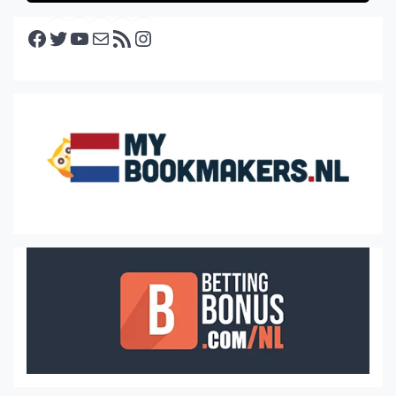
Facebook
Twitter
YouTube
E-mail
RSS feed
Instagram