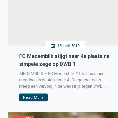
15 april 2019
FC Medemblik stijgt naar 4e plaats na
simpele zege op DWB 1
MEDEMBLIK – FC Medemblik 1 blijft bovenin
meedoen in de 4e klasse A. De goede reeks
kreeg een vervolg in de wedstrijd tegen DWB 1
die na een 2-1 ruststand uiteindelijk afgetekend
Read More
met 4-1 werd gewonnen.Aanvankelijk hielden de
beide ploegen elkaar goed in evenwicht en toen
Alex Bankras na 20 […]