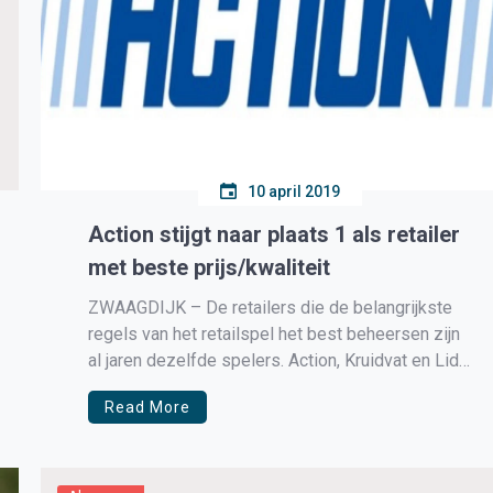
10 april 2019
Action stijgt naar plaats 1 als retailer
met beste prijs/kwaliteit
ZWAAGDIJK – De retailers die de belangrijkste
regels van het retailspel het best beheersen zijn
al jaren dezelfde spelers. Action, Kruidvat en Lidl
domineren het prijs- en promotietempo van de
Read More
Nederlandse detailhandel. Volgens de
boodschappers zijn IKEA en HEMA de andere
vaste spelers in de premier league van het
prijsinstrument. […]