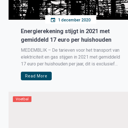
1 december 2020
Energierekening stijgt in 2021 met
gemiddeld 17 euro per huishouden
MEDEMBLIK – De tarieven voor het transport van
elektriciteit en gas stijgen in 2021 met gemiddeld
17 euro per huishouden per jaar, dit is exclusief
btw. Dat volgt uit het tarievenbesluit van de
Read More
Autoriteit Consument & Markt (ACM) voor de
regionale netbeheerders en de landelijke
netbeheerder TenneT. De tarieven voor […]
Voetbal