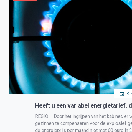
9 
Heeft u een variabel energietarief, 
REGIO – Door het ingrijpen van het kabinet, er
gezinnen te compenseren voor de explosief ges
de energieprijs per maand niet met 60 euro in