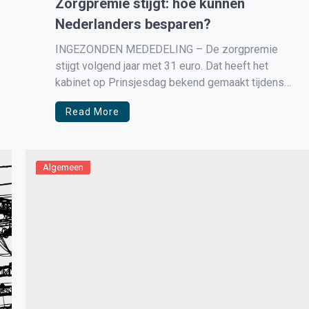
Zorgpremie stijgt: hoe kunnen
Nederlanders besparen?
INGEZONDEN MEDEDELING – De zorgpremie
stijgt volgend jaar met 31 euro. Dat heeft het
kabinet op Prinsjesdag bekend gemaakt tijdens
de presentatie van de Miljoenennota voor 2022.
Read More
Uiteindelijk is het aan de zorgverzekeraars zelf
om de daadwerkelijke premies te bepalen. Wat
verandert er nog meer? En hoe kunnen
Nederlanders besparen […]
Algemeen