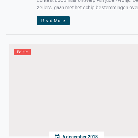
Contest 85CS naar ontwerp van judel/vrolijk. D
zeilers, gaan met het schip bestemmingen ove
waar het jacht aan moest voldoen. […]
Read More
Politie
6 december 2018