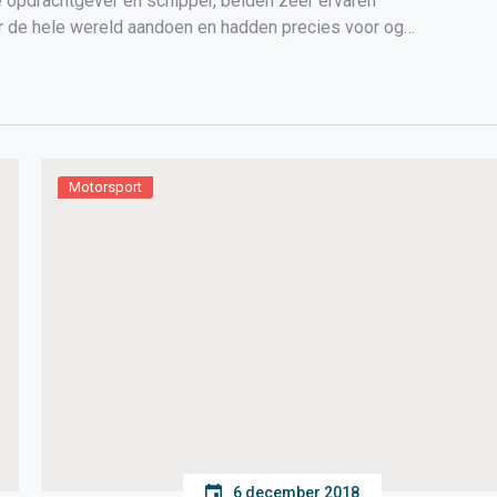
e opdrachtgever en schipper, beiden zeer ervaren
r de hele wereld aandoen en hadden precies voor ogen
Motorsport
6 december 2018