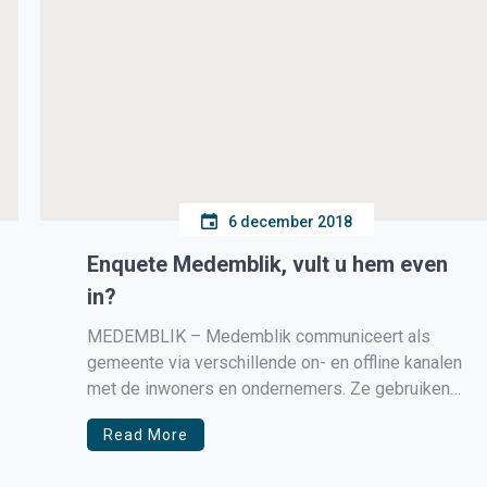
6 december 2018
Enquete Medemblik, vult u hem even
in?
MEDEMBLIK – Medemblik communiceert als
gemeente via verschillende on- en offline kanalen
met de inwoners en ondernemers. Ze gebruiken
hiervoor een aantal communicatiemiddelen. Denk
Read More
aan: website, digitale nieuwsbrief, de krant, maar
ook Facebook, Twitter en Instagram. Hoe ervaren