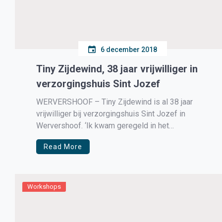
6 december 2018
Tiny Zijdewind, 38 jaar vrijwilliger in
verzorgingshuis Sint Jozef
WERVERSHOOF – Tiny Zijdewind is al 38 jaar
vrijwilliger bij verzorgingshuis Sint Jozef in
Wervershoof. ‘Ik kwam geregeld in het
verzorgingshuis vanwege mijn schoonvader die
Read More
daar woonde. Toen heette dat nog het
bejaardenhuis. Op de een of andere manier ben ik
toen wat vrijwilligerswerk gaan doen, zo van: as je
[…]
Workshops