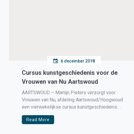
6 december 2018
Cursus kunstgeschiedenis voor de
Vrouwen van Nu Aartswoud
AARTSWOUD – Martijn Pieters verzorgt voor
Vrouwen van Nu, afdeling Aartswoud/Hoogwoud
een vierwekelijkse cursus kunstgeschiedenis.
Een aantal verschillende onderwerpen komen aan
Read More
bod. Wie belangstelling heeft, graag aanmelden
vòòr 23 december via g.lemair@gmail.com. Een