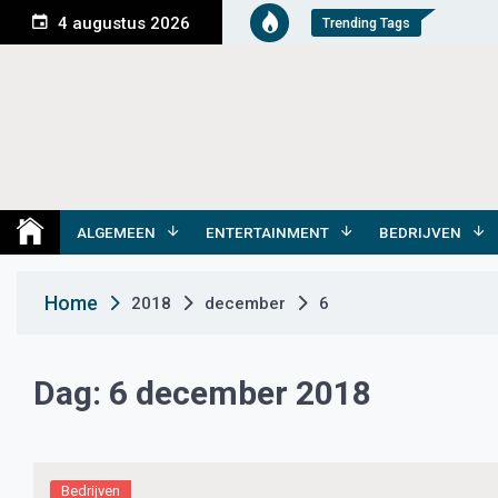
S
4 augustus 2026
Trending Tags
k
i
p
t
o
c
o
Medemblik Actueel
Wij zijn altijd actueel
n
t
ALGEMEEN
ENTERTAINMENT
BEDRIJVEN
e
n
Home
2018
december
6
t
Dag:
6 december 2018
Bedrijven