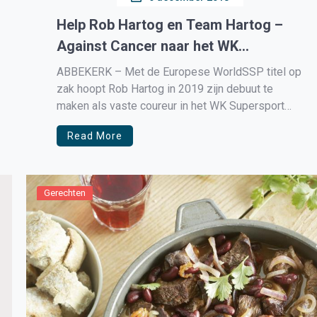
Help Rob Hartog en Team Hartog –
Against Cancer naar het WK
Supersport
ABBEKERK – Met de Europese WorldSSP titel op
zak hoopt Rob Hartog in 2019 zijn debuut te
maken als vaste coureur in het WK Supersport
kampioenschap. De toelating om met Team
Read More
Hartog – Against Cancer van start te gaan is er,
evenals de wil en de drive, echter ontbreekt er […]
Gerechten