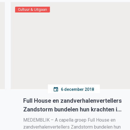
de inwoners en ondernemers de communicatie.
En waar liggen kansen voor verbetering? […]
Cultuur & Uitgaan
6 december 2018
Full House en zandverhalenvertellers
Zandstorm bundelen hun krachten in
de bijzondere voorstelling
MEDEMBLIK – A capella groep Full House en
zandverhalenvertellers Zandstorm bundelen hun