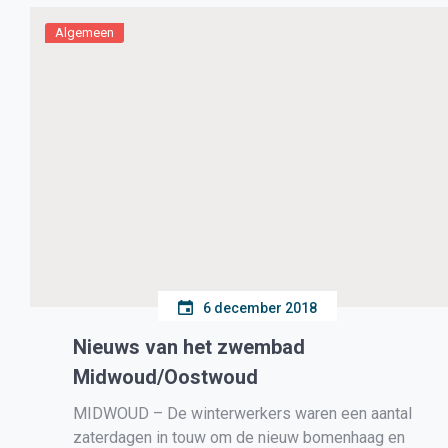
beperkt aantal deelnemers kan toegelaten
worden. Onderwerpen: zaterdag 2
Algemeen
maart: Caravaggio en het
Caravaggisme: Caravaggio (1571-1610), een
turbulente loopbaan; zaterdag […]
6 december 2018
Nieuws van het zwembad
Midwoud/Oostwoud
MIDWOUD – De winterwerkers waren een aantal
zaterdagen in touw om de nieuw bomenhaag en