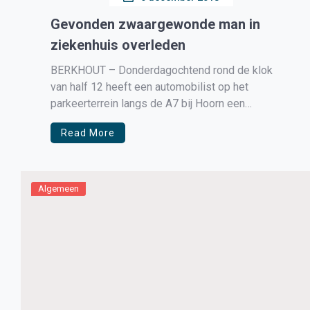
Gevonden zwaargewonde man in
ziekenhuis overleden
BERKHOUT – Donderdagochtend rond de klok
van half 12 heeft een automobilist op het
parkeerterrein langs de A7 bij Hoorn een
zwaargewonde man gevonden. De man heeft
Read More
direct 112 gebeld waarna de zwaargewonde man
direct naar het ziekenhuis is overgebracht. De
politie heeft het terrein afgesloten voor
sporenonderzoek maar willen […]
Algemeen