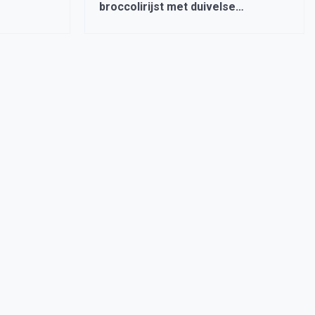
broccolirijst met duivelse
drumsticks