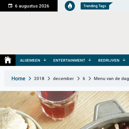
S
6 augustus 2026
Trending Tags
k
i
p
t
o
c
o
Medemblik Actueel
Wij zijn altijd actueel
n
t
ALGEMEEN
ENTERTAINMENT
BEDRIJVEN
e
n
Home
2018
december
6
Menu van de dag 
t