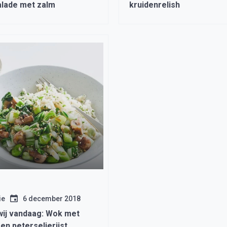
alade met zalm
kruidenrelish
ie
6 december 2018
wij vandaag: Wok met
en peterselierijst