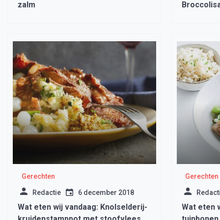
zalm
Broccolis
Gerechten
Gerechten
Redactie
6 december 2018
Redact
Wat eten wij vandaag: Knolselderij-
Wat eten 
kruidenstamppot met stoofvlees
tuinbonen 