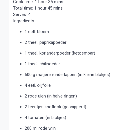
Cook time:
1 hour 35 mins
Total time:
1 hour 45 mins
Serves:
4
Ingredients
1 eetl. bloem
2 theel. paprikapoeder
1 theel. korianderpoeder (ketoembar)
1 theel. chilipoeder
600 g magere runderlappen (in kleine blokjes)
4 eetl. olijfolie
2 rode uien (in halve ringen)
2 teentjes knoflook (gesnipperd)
4 tomaten (in blokjes)
200 ml rode wijn