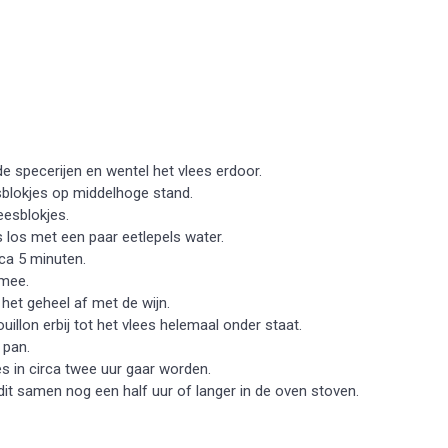
 specerijen en wentel het vlees erdoor.
sblokjes op middelhoge stand.
eesblokjes.
 los met een paar eetlepels water.
ca 5 minuten.
 mee.
 het geheel af met de wijn.
illon erbij tot het vlees helemaal onder staat.
 pan.
es in circa twee uur gaar worden.
dit samen nog een half uur of langer in de oven stoven.