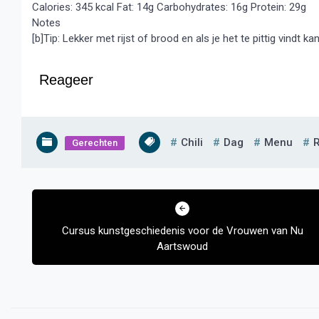
Calories:
345 kcal
Fat:
14g
Carbohydrates:
16g
Protein:
29g
Notes
[b]Tip: Lekker met rijst of brood en als je het te pittig vindt k
Reageer
Chili
Dag
Menu
Gerechten
Bericht
navigatie
Cursus kunstgeschiedenis voor de Vrouwen van Nu
Aartswoud