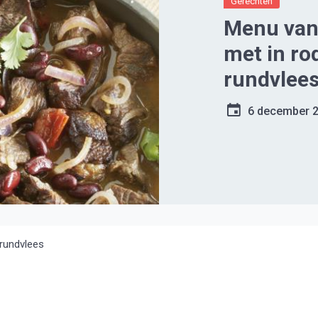
Gerechten
Menu van 
met in ro
rundvlee
6 december 
 rundvlees