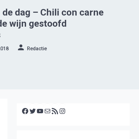
de dag – Chili con carne
de wijn gestoofd
s
2018
Redactie
Facebook
Twitter
YouTube
E-mail
RSS feed
Instagram