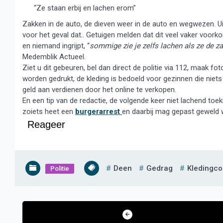
“Ze staan erbij en lachen erom”
Zakken in de auto, de dieven weer in de auto en wegwezen. Ui
voor het geval dat.. Getuigen melden dat dit veel vaker voor
en niemand ingrijpt, “
sommige zie je zelfs lachen als ze de z
Medemblik Actueel.
Ziet u dit gebeuren, bel dan direct de politie via 112, maak f
worden gedrukt, de kleding is bedoeld voor gezinnen die niets
geld aan verdienen door het online te verkopen.
En een tip van de redactie, de volgende keer niet lachend toe
zoiets heet een
burgerarrest
en daarbij mag gepast geweld wo
Reageer
Deen
Gedrag
Kledingco
Politie
Bericht
navigatie