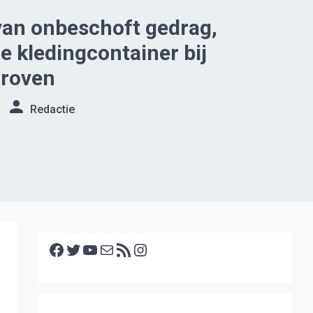
van onbeschoft gedrag,
e kledingcontainer bij
groven
Redactie
Facebook
Twitter
YouTube
E-mail
RSS feed
Instagram