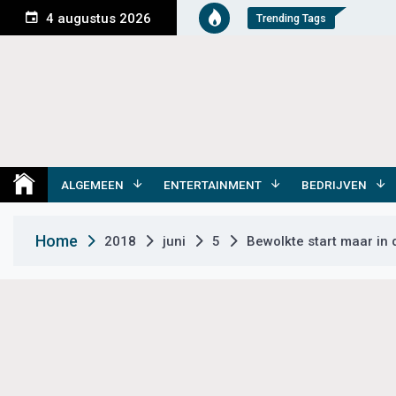
S
4 augustus 2026
Trending Tags
k
i
p
t
o
c
o
Medemblik Actueel
Wij zijn altijd actueel
n
t
ALGEMEEN
ENTERTAINMENT
BEDRIJVEN
e
n
Home
2018
juni
5
Bewolkte start maar in
t