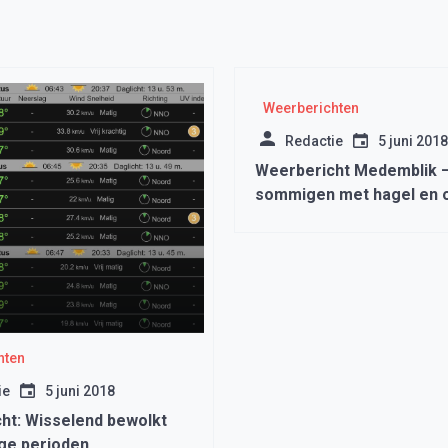
Weerberichten
Redactie
5 juni 2018
Weerbericht Medemblik –
sommigen met hagel en 
hten
ie
5 juni 2018
ht: Wisselend bewolkt
ge perioden