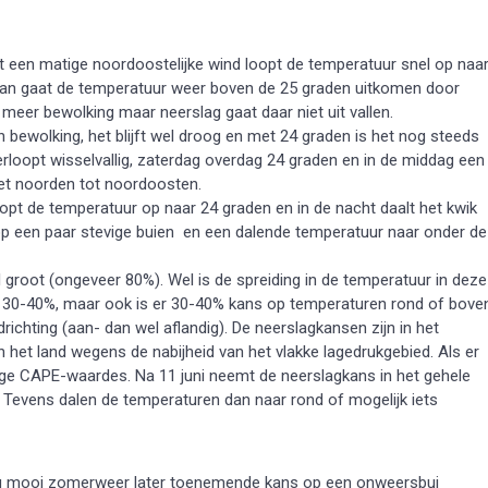
 een matige noordoostelijke wind loopt de temperatuur snel op naa
an gaat de temperatuur weer boven de 25 graden uitkomen door
meer bewolking maar neerslag gaat daar niet uit vallen.
bewolking, het blijft wel droog en met 24 graden is het nog steeds
rloopt wisselvallig, zaterdag overdag 24 graden en in de middag een
et noorden tot noordoosten.
opt de temperatuur op naar 24 graden en in de nacht daalt het kwik
p een paar stevige buien en een dalende temperatuur naar onder de
groot (ongeveer 80%). Wel is de spreiding in de temperatuur in deze
is 30-40%, maar ook is er 30-40% kans op temperaturen rond of bove
richting (aan- dan wel aflandig). De neerslagkansen zijn in het
n het land wegens de nabijheid van het vlakke lagedrukgebied. Als er
j hoge CAPE-waardes. Na 11 juni neemt de neerslagkans in het gehele
. Tevens dalen de temperaturen dan naar rond of mogelijk iets