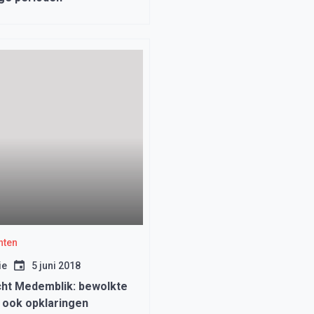
hten
ie
5 juni 2018
ht Medemblik: bewolkte
r ook opklaringen