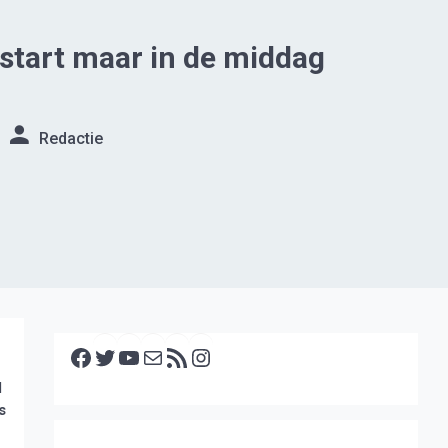
start maar in de middag
Redactie
Facebook
Twitter
YouTube
E-mail
RSS feed
Instagram
d
s