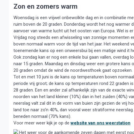
Zon en zomers warm
Woensdag is een vrijwel onbewolkte dag en in combinatie met
ruim boven de 20 graden. Donderdag wordt het nog warmer d
aanvoer van warme lucht uit het oosten van Europa. Wel is er 
Vrijdag nog steeds een afwisseling van zonnige momenten en 
boven normaal warm voor de tijd van het jaar. Het weekend ve
toenemende kans op een onweersbui bij een matige wind it h
Ook zondag kan er nog een enkele bui gaan vallen, overdag lo
naar 15 graden. Maandag en dinsdag weer een grotere kans o
20 graden omdat de wind de noordwesthoek gaat opzoeken.
Tot en met 10 juni is de kans op temperaturen boven normaal 
periode vrij groot; de kans op temperaturen rond 22 graden 
28 graden. Een en ander zal afhankelijk zijn van de exacte wind
noorden van het land kleiner (10%) dan in het zuiden (40%) va
neerslag valt zal dit in de vorm van buien zijn gezien de vri
land toe naar zo’n 40%, dan vooral weer stratiforme neerslag
beneden normaal (70% kans).
Voor meer weer kijk je op de
website van ons weerstation