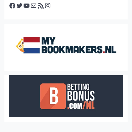
Facebook
Twitter
YouTube
E-mail
RSS feed
Instagram