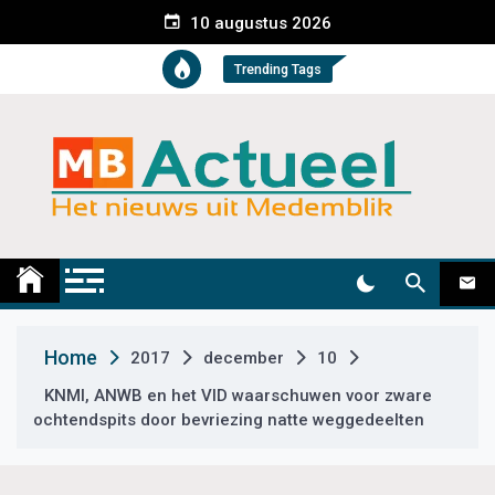
S
10 augustus 2026
k
i
Trending Tags
p
t
o
c
o
n
t
Medemblik Actueel
Wij zijn altijd actueel
e
n
t
Home
2017
december
10
KNMI, ANWB en het VID waarschuwen voor zware
ochtendspits door bevriezing natte weggedeelten